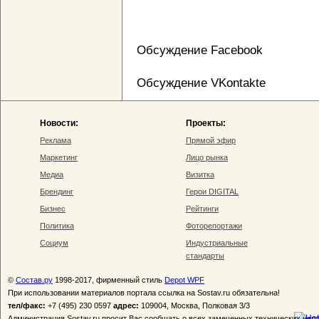
Обсуждение Facebook
Обсуждение VKontakte
Новости:
Проекты:
Реклама
Прямой эфир
Маркетинг
Лицо рынка
Медиа
Визитка
Брендинг
Герои DIGITAL
Бизнес
Рейтинги
Политика
Фоторепортажи
Социум
Индустриальные
стандарты
©
Состав.ру
1998-2017, фирменный стиль
Depot WPF
При использовании материалов портала ссылка на Sostav.ru обязательна!
тел/факс:
+7 (495) 230 0597
адрес:
109004, Москва, Полковая 3/3
Администрация Sostav.ru просит Вас сообщать о всех замеченных технических неп