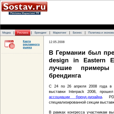
|
|
|
|
|
Медиа
Реклама
Брендинг
Маркетинг
Бизнес
Политика и эконом
Карта
12.05.2008
рекламного
рынка
В Германии был пре
design
in
Eastern
E
лучшие примеры в
брендинга
С 24 по 26 апреля 2008 года в
выставки Interpack 2008, проше
ассоциации бренд-дизайна
. PD
специализированной секции выста
В рамках конгресса участникам вы