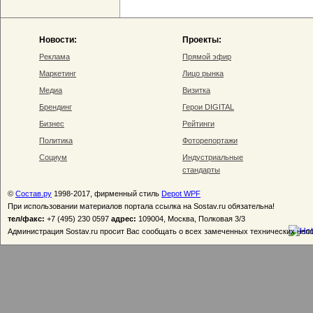
Новости:
Проекты:
Реклама
Прямой эфир
Маркетинг
Лицо рынка
Медиа
Визитка
Брендинг
Герои DIGITAL
Бизнес
Рейтинги
Политика
Фоторепортажи
Социум
Индустриальные
стандарты
©
Состав.ру
1998-2017, фирменный стиль
Depot WPF
При использовании материалов портала ссылка на Sostav.ru обязательна!
тел/факс:
+7 (495) 230 0597
адрес:
109004, Москва, Полковая 3/3
Администрация Sostav.ru просит Вас сообщать о всех замеченных технических неп