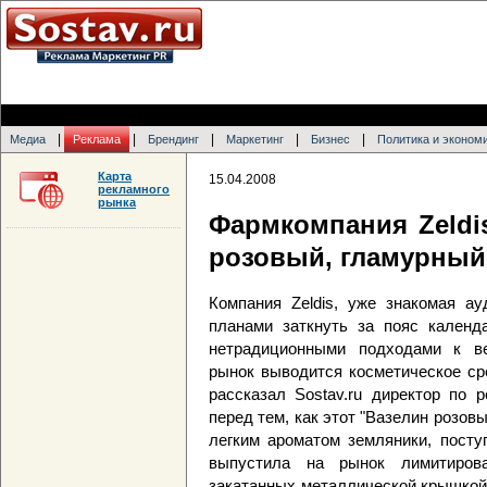
|
|
|
|
|
Медиа
Реклама
Брендинг
Маркетинг
Бизнес
Политика и эконом
Карта
15.04.2008
рекламного
рынка
Фармкомпания Zeldi
розовый, гламурный
Компания Zeldis, уже знакомая ау
планами заткнуть за пояс кален
нетрадиционными подходами к ве
рынок выводится косметическое ср
рассказал Sostav.ru директор по 
перед тем, как этот "Вазелин розов
легким ароматом земляники, посту
выпустила на рынок лимитиров
закатанных металлической крышкой