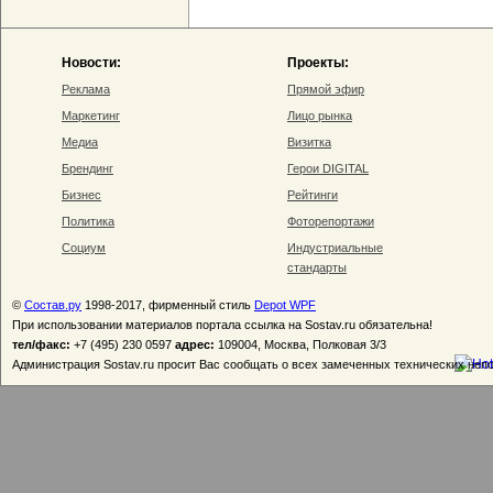
Новости:
Проекты:
Реклама
Прямой эфир
Маркетинг
Лицо рынка
Медиа
Визитка
Брендинг
Герои DIGITAL
Бизнес
Рейтинги
Политика
Фоторепортажи
Социум
Индустриальные
стандарты
©
Состав.ру
1998-2017, фирменный стиль
Depot WPF
При использовании материалов портала ссылка на Sostav.ru обязательна!
тел/факс:
+7 (495) 230 0597
адрес:
109004, Москва, Полковая 3/3
Администрация Sostav.ru просит Вас сообщать о всех замеченных технических неп