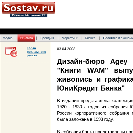
|
|
|
|
|
Медиа
Реклама
Брендинг
Маркетинг
Бизнес
Политика и эконом
Карта
03.04.2008
рекламного
рынка
Дизайн-бюро Agey 
"Книги WAM" выпус
живопись и графика
ЮниКредит Банка"
В издании представлена коллекция
1920 - 1930-х годов из собрания 
России корпоративного собрания п
была заложена в 1993 году.
В собрании банка представлены про