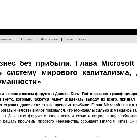
|
|
|
кономика
Социум
Фестивали
Бизнес-блоги
знес без прибыли. Глава Microsoft
ь систему мирового капитализма,
гуманности»
ом экономическом форуме в Давосе, Билл Гейтс призвал трансформи
н Гейтс, который, кажется, умеет извлекать выгоду из всего, призвал
х странах, даже если это не приносит прибыли. Глава Microsoft назвал
огатый человек в мире признался, что его идеалы сильно изменились за
ил на Давосском форуме с предложением создать новую форму глобальног
 и решать проблемы мирового неравенства, сообщает Financial Times. Он