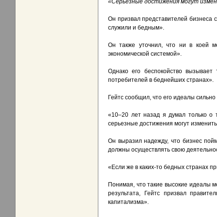
«Серьезные достижения могут измени
Он призвал представителей бизнеса с
служили и бедным».
Он также уточнил, что ни в коей м
экономической системой».
Однако его беспокойство вызывает 
потребителей в беднейших странах».
Гейтс сообщил, что его идеалы сильно
«10–20 лет назад я думал только о 
серьезные достижения могут изменить ж
Он выразил надежду, что бизнес пойм
должны осуществлять свою деятельнос
«Если же в каких-то бедных странах п
Понимая, что такие высокие идеалы м
результата, Гейтс призвал правите
капитализма».