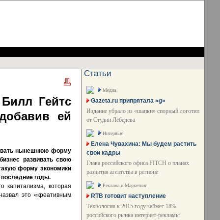
Статьи
Медиа
 Билл Гейтс
Gazeta.ru припрятала «g»
Издание убрало из «шапки» спорный логотип
 добавив ей
от Студии Лебедева
Интервью
Елена Чувахина: Мы будем растить
ровать нынешнюю форму
свои кадры
 бизнес развивать свою
Глава российского офиса FITCH о планах
 такую форму экономики
развития агентства в регионе
 последние годы.
Реклама и Маркетинг
о капитализма, которая
 назвал это «креативным
RTB готовит наступление
Технология к 2015 году займет 18%
российского рынка интернет-рекламы