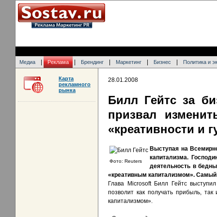
|
|
|
|
|
Медиа
Реклама
Брендинг
Маркетинг
Бизнес
Политика и э
Карта
28.01.2008
рекламного
рынка
Билл Гейтс за би
призвал изменит
«креативности и 
Выступая на Всемирн
капитализма. Господи
Фото: Reuters
деятельность в бедны
«креативным капитализмом». Самый б
Глава Microsoft Билл Гейтс выступ
позволит как получать прибыль, так
капитализмом».