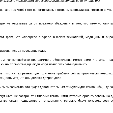
ть жизнь только там, где люди могут позволить себе купить их»
делать так, чтобы «те положительные стороны капитализма, которые служи
ере не отказывается от прежнего убеждения в том, что именно капит
тот факт, что «прогресс в сфере высоких технологий, медицины и обра
 изменились за последние годы.
том, как волшебство программного обеспечения может изменить мир, – ра
изнь только там, где люди могут позволить себе купить их».
ет, что на тех рынках, где получение прибыли сейчас практически невозмо
ть, понимая, что они делают доброе дело.
рибыль возможна, это будет дополнительным стимулом для компаний», – доба
огут быть не восприняты многими компаниями, которые ориентированы на д
льства стран поддерживать те компании, которые будут руководствовать