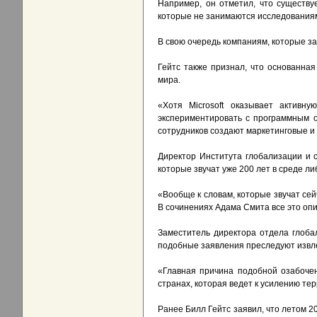
Например, он отметил, что существу
которые не занимаются исследованиями
В свою очередь компаниям, которые з
Гейтс также признал, что основанна
мира.
«Хотя Microsoft оказывает активн
экспериментировать с программным о
сотрудников создают маркетинговые и 
Директор Института глобализации и 
которые звучат уже 200 лет в среде л
«Вообще к словам, которые звучат сей
В сочинениях Адама Смита все это опи
Заместитель директора отдела глоба
подобные заявления преследуют извле
«Главная причина подобной озабочен
странах, которая ведет к усилению те
Ранее Билл Гейтс заявил, что летом 20