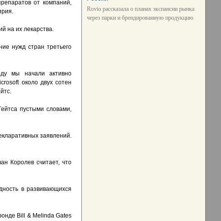
репаратов от компаний,
Rovio рассказала о планах экспансии рынка
ярия.
через парки и брендированную продукцию
й на их лекарства.
ние нужд стран третьего
оду мы начали активно
rosoft около двух сотен
йтс.
Гейтса пустыми словами,
декларативных заявлений.
н Королев считает, что
дность в развивающихся
онде Вill & Melinda Gates