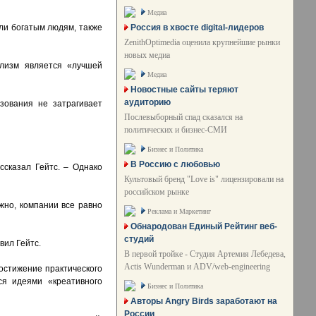
Медиа
Россия в хвосте digital-лидеров
ли богатым людям, также
ZenithOptimedia оценила крупнейшие рынки
новых медиа
ализм является «лучшей
Медиа
Новостные сайты теряют
аудиторию
зования не затрагивает
Послевыборный спад сказался на
политических и бизнес-СМИ
Бизнес и Политика
В Россию с любовью
ссказал Гейтс. – Однако
Культовый бренд "Love is" лицензировали на
российском рынке
жно, компании все равно
Реклама и Маркетинг
Обнародован Единый Рейтинг веб-
студий
вил Гейтс.
В первой тройке - Студия Артемия Лебедева,
Actis Wunderman и ADV/web-engineering
остижение практического
ся идеями «креативного
Бизнес и Политика
Авторы Angry Birds заработают на
России