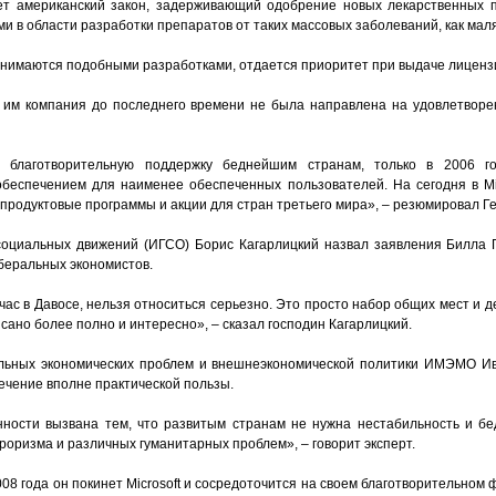
ет американский закон, задерживающий одобрение новых лекарственных п
 в области разработки препаратов от таких массовых заболеваний, как мал
анимаются подобными разработками, отдается приоритет при выдаче лицензи
я им компания до последнего времени не была направлена на удовлетворе
ую благотворительную поддержку беднейшим странам, только в 2006 г
беспечением для наименее обеспеченных пользователей. На сегодня в Mic
продуктовые программы и акции для стран третьего мира», – резюмировал Ге
социальных движений (ИГСО) Борис Кагарлицкий назвал заявления Билла 
иберальных экономистов.
час в Давосе, нельзя относиться серьезно. Это просто набор общих мест и 
сано более полно и интересно», – сказал господин Кагарлицкий.
льных экономических проблем и внешнеэкономической политики ИМЭМО Ива
чение вполне практической пользы.
ности вызвана тем, что развитым странам не нужна нестабильность и бе
рроризма и различных гуманитарных проблем», – говорит эксперт.
08 года он покинет Microsoft и сосредоточится на своем благотворительном ф