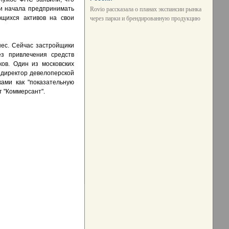
и начала предпринимать
Rovio рассказала о планах экспансии рынка
щихся активов на свои
через парки и брендированную продукцию
нес. Сейчас застройщики
ез привлечения средств
ов. Один из московских
 директор девелоперской
ами как "показательную
т "Коммерсант".