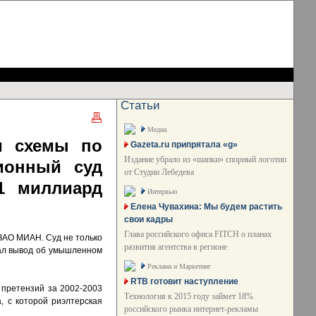
Статьи
Медиа
и схемы по
Gazeta.ru припрятала «g»
Издание убрало из «шапки» спорный логотип
ионный суд
от Студии Лебедева
1 миллиард
Интервью
Елена Чувахина: Мы будем растить
свои кадры
Глава российского офиса FITCH о планах
ЗАО МИАН. Суд не только
развития агентства в регионе
лал вывод об умышленном
Реклама и Маркетинг
RTB готовит наступление
претензий за 2002-2003
Технология к 2015 году займет 18%
, с которой риэлтерская
российского рынка интернет-рекламы