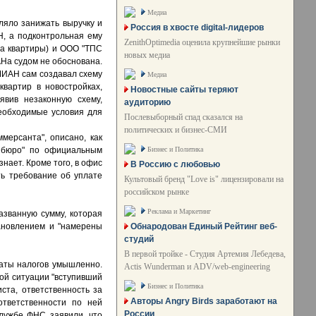
Медиа
ляло занижать выручку и
Россия в хвосте digital-лидеров
Н, а подконтрольная ему
ZenithOptimedia оценила крупнейшие рынки
а квартиры) и ООО "ТПС
новых медиа
АНа судом не обоснована.
 МИАН сам создавал схему
Медиа
вартир в новостройках,
Новостные сайты теряют
явив незаконную схему,
аудиторию
еобходимые условия для
Послевыборный спад сказался на
политических и бизнес-СМИ
ерсанта", описано, как
Бизнес и Политика
т бюро" по официальным
нает. Кроме того, в офис
В Россию с любовью
ть требование об уплате
Культовый бренд "Love is" лицензировали на
российском рынке
Реклама и Маркетинг
азванную сумму, которая
Обнародован Единый Рейтинг веб-
ановлением и "намерены
студий
В первой тройке - Студия Артемия Лебедева,
латы налогов умышленно.
Actis Wunderman и ADV/web-engineering
кой ситуации "вступивший
Бизнес и Политика
ста, ответственность за
Авторы Angry Birds заработают на
ответственности по ней
России
службе ФНС заявили, что