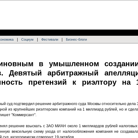
|
|
|
кономика
Социум
Фестивали
Бизнес-блоги
иновным в умышленном создани
в. Девятый арбитражный апелляц
нность претензий к риэлтору на 
й суд подтвердил решение арбитражного суда Москвы относительно дела 
дной из крупнейших риэлтерских компаний на 1 миллиард рублей, но и сде
 пишет "Коммерсант".
нял решение взыскать с ЗАО МИАН около 1 миллиардов рублей налоговых 
онную вексельную схему ухода от налогообложения компания не создавала
суд, категорически отвергнут 19 октября.