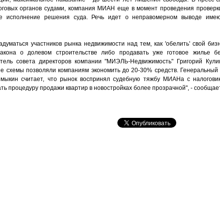
оговых органов судами, компания МИАН еще в момент проведения проверк
е исполнение решения суда. Речь идет о неправомерном выводе имею
думаться участников рынка недвижимости над тем, как 'обелить' свой биз
закона о долевом строительстве либо продавать уже готовое жилье б
атель совета директоров компании "МИЭЛЬ-Недвижимость" Григорий Кулик
ые схемы позволяли компаниям экономить до 20-30% средств. Генеральный
мыкин считает, что рынок воспринял судебную тяжбу МИАНа с налоговик
ать процедуру продажи квартир в новостройках более прозрачной", - сообщае