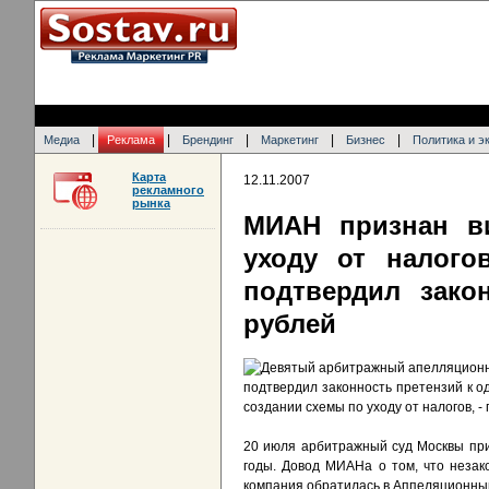
|
|
|
|
|
Медиа
Реклама
Брендинг
Маркетинг
Бизнес
Политика и э
Карта
12.11.2007
рекламного
рынка
МИАН признан в
уходу от налого
подтвердил зако
рублей
Девятый арбитражный апелляционны
подтвердил законность претензий к о
создании схемы по уходу от налогов, -
20 июля арбитражный суд Москвы при
годы. Довод МИАНа о том, что незак
компания обратилась в Аппеляционный 