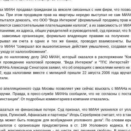
ах МИАН продавал гражданам за векселя связанных с ним фирм, что позво
уры. При этом продавцом прав на квартиры нередко выступал не сам МИА
ытался доказать, что ООО "Веда Интерком" (формальный продавец прав н
вляются самостоятельными плательщиками налогов", а их зависимость от МИ
паниями, их адреса, общих учредителей и руководителей, суд признал, что
л зависимые организации, формально владеющие правами на получение к
крывал им счета в одних и тех же банках, проводил взаимозачеты. Вы
что МИАН "совершал все вышеописанные действия умышленно, создавая н
уходу от налогообложения".
а по налоговому делу ЗАО МИАН, который оказался в распоряжении "Комм
и проведению налоговой проверки. "Веда Интерком" и "ТПС Интерстей
ИАНа Александр Сенаторов заявил, что об операциях с векселями ничего не з
, куда налоговики вместе с милицией пришли 22 августа 2006 года вруча
тили.
о апелляционного суда Москвы позволяет уже сейчас взыскать с МИАНа н
ручки. Правда, в пресс-службе МИАНа сообщили, что не согласны с пост
 инстанции". От подробных комментариев в компании отказались.
оказаться не финансовые потери. Суд признал, что МИАН уклонялся от уп
ров, Пугинский, Афанасьев и партнеры" Игорь Серебряков считает, что в та
уда может быть поводом для возбуждения уголовного дела". По словам юри
логов с организации предусмотрена в ст. 199 Уголовного кодекса. К 
ций, максимальное наказание - до шести лет лишения свободы. В пресс-