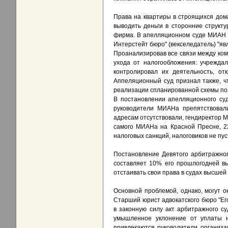
Права на квартиры в строящихся дом
выводить деньги в сторонние структ
фирма. В апелляционном суде МИАН п
Интерстейт бюро" (векселедатель) "я
Проанализировав все связи между ком
ухода от налогообложения: учрежда
контролировал их деятельность, от
Аппеляционный суд признал также, 
реализации спланированной схемы по 
В постановлении апелляционного суд
руководители МИАНа препятствовал
адресам отсутствовали, гендиректор М
самого МИАНа на Красной Пресне, 22
налоговых санкций, налоговиков не пус
Постановление Девятого арбитражног
составляет 10% его прошлогодней вы
отстаивать свои права в судах высшей
Основной проблемой, однако, могут 
Старший юрист адвокатского бюро "Его
в законную силу акт арбитражного с
умышленное уклонение от уплаты на
привлекаются руководители организа