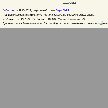
стандарты
©
Состав.ру
1998-2017, фирменный стиль
Depot WPF
При использовании материалов портала ссылка на Sostav.ru обязательна!
тел/факс:
+7 (495) 230 0597
адрес:
109004, Москва, Полковая 3/3
Администрация Sostav.ru просит Вас сообщать о всех замеченных технических неп