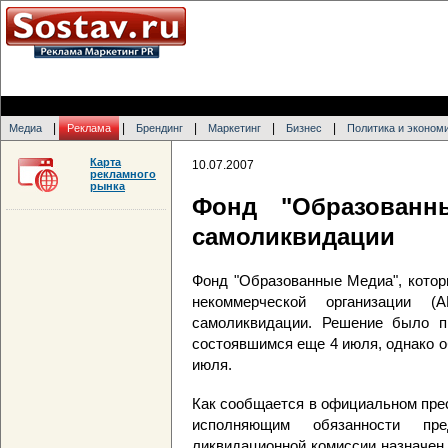
|
|
|
|
|
Медиа
Реклама
Брендинг
Маркетинг
Бизнес
Политика и эконом
Карта
10.07.2007
рекламного
рынка
Фонд "Образованн
самоликвидации
Фонд "Образованные Медиа", котор
некоммерческой организации 
самоликвидации. Решение было п
состоявшимся еще 4 июля, однако о
июля.
Как сообщается в официальном пре
исполняющим обязанности пр
ликвидационной комиссии назначен