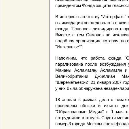
президентом Фонда защиты гласност
В интервью агентству "Интерфакс"
о ликвидации последовало в связи 
фонда. "Главное - ликвидировать орг
Вместе с тем Симонов не исключи
подобная организация, которая, по 
"Интерньюс"".
Напомним, что работа фонда "О
парализована после возбуждения у
Мананы Асламазян. Асламазян и 
Великобритании Джиллиан Ма
"Шереметьево-2" 21 января 2007 го
у них была обнаружена незадеклари
18 апреля в рамках дела о незак
проведены обыски и изъяты доку
"Образованные Медиа" с 1 мая пр
сотрудников в отпуск. Спустя месяц
номер 3 города Москвы счета фонд