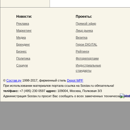
Новости:
Проекты:
Реклама
Прямой эфир
Маркетинг
Лицо рынка
Медиа
Визитка
Брендинг
Герои DIGITAL
Бизнес
Рейтинги
Политика
Фоторепортажи
Социум
Индустриальные
стандарты
©
Состав.ру
1998-2017, фирменный стиль
Depot WPF
При использовании материалов портала ссылка на Sostav.ru обязательна!
тел/факс:
+7 (495) 230 0597
адрес:
109004, Москва, Полковая 3/3
Администрация Sostav.ru просит Вас сообщать о всех замеченных технических неп