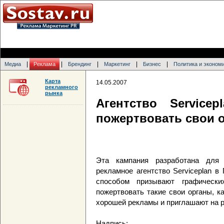
|
|
|
|
|
Медиа
Реклама
Брендинг
Маркетинг
Бизнес
Политика и эконом
Карта
14.05.2007
рекламного
рынка
Агентство Service
пожертвовать свои 
Эта кампания разработана для
рекламное агентство Serviceplan 
способом призывают графически
пожертвовать такие свои органы, ка
хорошей рекламы и приглашают на ра
Надпись: