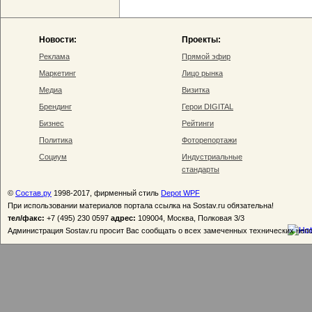
Новости:
Проекты:
Реклама
Прямой эфир
Маркетинг
Лицо рынка
Медиа
Визитка
Брендинг
Герои DIGITAL
Бизнес
Рейтинги
Политика
Фоторепортажи
Социум
Индустриальные
стандарты
©
Состав.ру
1998-2017, фирменный стиль
Depot WPF
При использовании материалов портала ссылка на Sostav.ru обязательна!
тел/факс:
+7 (495) 230 0597
адрес:
109004, Москва, Полковая 3/3
Администрация Sostav.ru просит Вас сообщать о всех замеченных технических неп