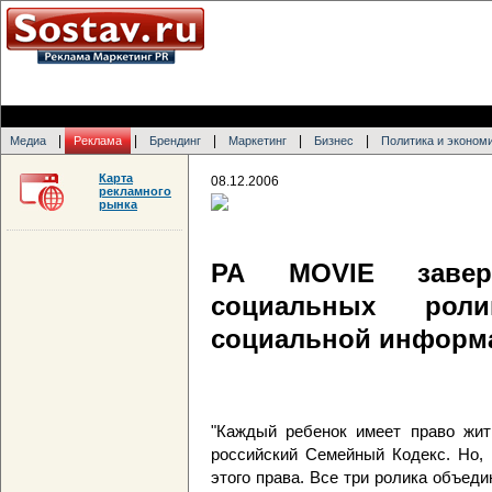
|
|
|
|
|
Медиа
Реклама
Брендинг
Маркетинг
Бизнес
Политика и эконом
Карта
08.12.2006
рекламного
рынка
РА MOVIE завер
социальных роли
социальной информ
"Каждый ребенок имеет право жить
российский Семейный Кодекс. Но, 
этого права. Все три ролика объе