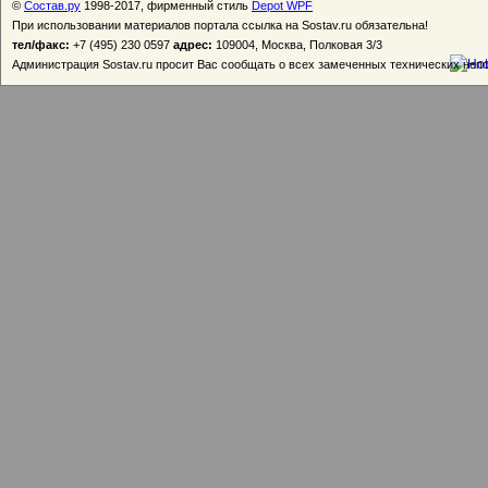
©
Состав.ру
1998-2017, фирменный стиль
Depot WPF
При использовании материалов портала ссылка на Sostav.ru обязательна!
тел/факс:
+7 (495) 230 0597
адрес:
109004, Москва, Полковая 3/3
Администрация Sostav.ru просит Вас сообщать о всех замеченных технических неп