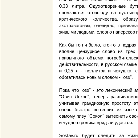
0,33 литра. Одухотворенные бу
сползаются отовсюду на пустынну
критического количества, обра
экстраваганзы, очевидно, призва
живыми людьми, словно наперекор п
Как бы то ни было, кто-то в недра
вполне цензурное слово из трех 
привычного объема потребительск
действительности, в русском языке
и 0,25 л - поллитра и чекушка, с
обогатилась новым словом - "озз".
Пока что "озз" - это лексический а
"Овип Локос", теперь разливаемо
учитывая грандиозную простоту эт
очень быстро вытеснит из языка 
самому пиву "Сокол" вытеснить сво
и чудного ролика вряд ли удастся.
Sostav.ru будет следить за жизн