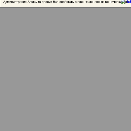
Администрация Sostav.ru просит Вас сообщать о всех замеченных технических неп