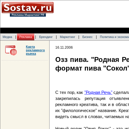
|
|
|
|
|
Медиа
Реклама
Брендинг
Маркетинг
Бизнес
Политика и эконом
Карта
16.11.2006
рекламного
рынка
Озз пива. "Родная Р
формат пива "Сокол
С тех пор, как
"Родная Речь"
сделала
закрепилась репутация отъявле
рекламного креатива, так и в облас
их "филологическое" название. Креа
видеть смысл в словах, читаемых на
Новый ролик "Овип Локос" - это и