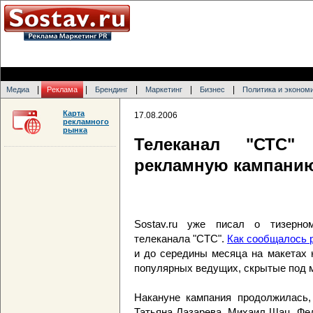
|
|
|
|
|
Медиа
Реклама
Брендинг
Маркетинг
Бизнес
Политика и эконом
Карта
17.08.2006
рекламного
рынка
Телеканал "СТС"
рекламную кампани
Sostav.ru уже писал о тизерно
телеканала "СТС".
Как сообщалось 
и до середины месяца на макетах
популярных ведущих, скрытые под 
Накануне кампания продолжилась,
Татьяна Лазарева, Михаил Шац, Фе