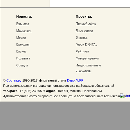
Новости:
Проекты:
Реклама
Прямой эфир
Маркетинг
Лицо рынка
Медиа
Визитка
Брендинг
Герои DIGITAL
Бизнес
Рейтинги
Политика
Фоторепортажи
Социум
Индустриальные
стандарты
©
Состав.ру
1998-2017, фирменный стиль
Depot WPF
При использовании материалов портала ссылка на Sostav.ru обязательна!
тел/факс:
+7 (495) 230 0597
адрес:
109004, Москва, Полковая 3/3
Администрация Sostav.ru просит Вас сообщать о всех замеченных технических неп