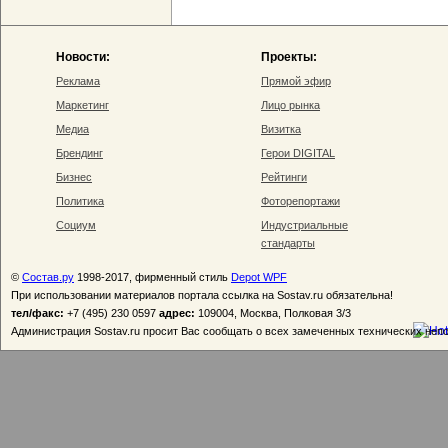
Новости:
Проекты:
Реклама
Прямой эфир
Маркетинг
Лицо рынка
Медиа
Визитка
Брендинг
Герои DIGITAL
Бизнес
Рейтинги
Политика
Фоторепортажи
Социум
Индустриальные
стандарты
©
Состав.ру
1998-2017, фирменный стиль
Depot WPF
При использовании материалов портала ссылка на Sostav.ru обязательна!
тел/факс:
+7 (495) 230 0597
адрес:
109004, Москва, Полковая 3/3
Администрация Sostav.ru просит Вас сообщать о всех замеченных технических неп