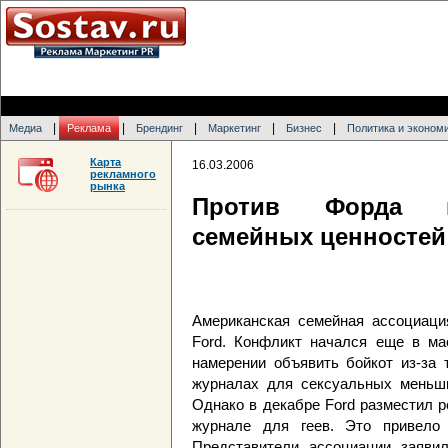
|
|
|
|
|
Медиа
Реклама
Брендинг
Маркетинг
Бизнес
Политика и эконом
Карта
16.03.2006
рекламного
рынка
Против Форда в
семейных ценностей
Американская семейная ассоциаци
Ford. Конфликт начался еще в мае
намерении объявить бойкот из-за 
журналах для сексуальных меньши
Однако в декабре Ford разместил р
журнале для геев. Это привело 
Представители ассоциации заявил