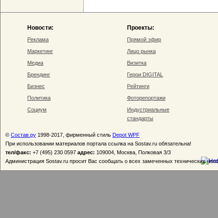
Новости:
Проекты:
Реклама
Прямой эфир
Маркетинг
Лицо рынка
Медиа
Визитка
Брендинг
Герои DIGITAL
Бизнес
Рейтинги
Политика
Фоторепортажи
Социум
Индустриальные
стандарты
©
Состав.ру
1998-2017, фирменный стиль
Depot WPF
При использовании материалов портала ссылка на Sostav.ru обязательна!
тел/факс:
+7 (495) 230 0597
адрес:
109004, Москва, Полковая 3/3
Администрация Sostav.ru просит Вас сообщать о всех замеченных технических неп