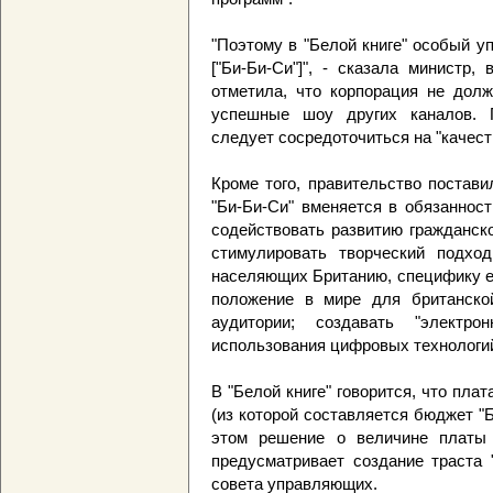
"Поэтому в "Белой книге" особый 
["Би-Би-Си"]", - сказала министр
отметила, что корпорация не долж
успешные шоу других каналов. 
следует сосредоточиться на "качест
Кроме того, правительство постав
"Би-Би-Си" вменяется в обязаннос
содействовать развитию гражданск
стимулировать творческий подход
населяющих Британию, специфику е
положение в мире для британско
аудитории; создавать "электр
использования цифровых технологий
В "Белой книге" говорится, что пла
(из которой составляется бюджет "Б
этом решение о величине платы 
предусматривает создание траста 
совета управляющих.