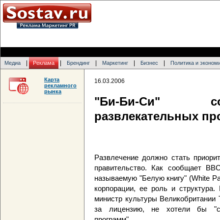
|
|
|
|
|
Медиа
Реклама
Брендинг
Маркетинг
Бизнес
Политика и эконом
Карта
16.03.2006
рекламного
рынка
"Би-Би-Си" с
развлекательных пр
Развлечение должно стать приорит
правительство. Как сообщает BBC
называемую "Белую книгу" (White Pa
корпорации, ее роль и структура.
министр культуры Великобритании Т
за лицензию, не хотели бы "с
программ".