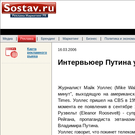
|
|
|
|
|
Медиа
Реклама
Брендинг
Маркетинг
Бизнес
Политика и эконом
Карта
16.03.2006
рекламного
рынка
Интервьюер Путина 
Журналист Майк Уоллес (Mike Wall
минут", выходящую на американс
Times. Уоллес пришел на CBS в 195
момента ее появления в сентябре 
Рузвельт (Eleanor Roosevelt) - с
Рейгана, пропагандиста эвтана
Владимира Путина.
Уоллес говорит, что покинет телеко