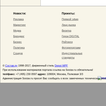
Новости:
Проекты:
Реклама
Прямой эфир
Маркетинг
Лицо рынка
Медиа
Визитка
Брендинг
Герои DIGITAL
Бизнес
Рейтинги
Политика
Фоторепортажи
Социум
Индустриальные
стандарты
©
Состав.ру
1998-2017, фирменный стиль
Depot WPF
При использовании материалов портала ссылка на Sostav.ru обязательна!
тел/факс:
+7 (495) 230 0597
адрес:
109004, Москва, Полковая 3/3
Администрация Sostav.ru просит Вас сообщать о всех замеченных технических неп