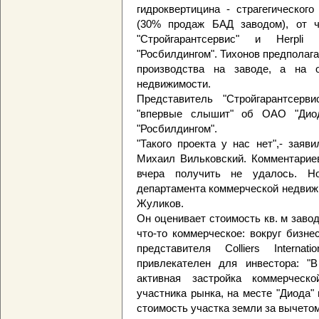
гидроквертицина - страгегическог
(30% продаж БАД заводом), от че
"Стройгарантсервис" и Herpli
"Росбилдингом". Тихонов предполаг
производства на заводе, а на о
недвижимости.
Представитель "Стройгарантсерви
"впервые слышит" об ОАО "Диод
"Росбилдингом".
"Такого проекта у нас нет",- заяв
Михаил Вильковский. Комментари
вчера получить не удалось. Н
департамента коммерческой недвиж
Жуликов.
Он оценивает стоимость кв. м завод
что-то коммерческое: вокруг бизн
представителя Colliers Intern
привлекателен для инвестора: "
активная застройка коммерческ
участника рынка, на месте "Диода" 
стоимость участка земли за вычетом