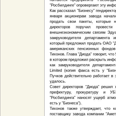
"Росбилдинге" опровергают эту инф
Как рассказал "Бизнесу" гендирект
января акционерам завода начал
продать свои пакеты, которые н
директоров поручил провест
внешнеэкономическим связям Эдуа
замруководителя департамента и
который предложил продать ОАО "Ди
американских пенсионных фондов
Тихонов. Глава "Диода" говорит, чт
в котором предложил раскрыть инф
как замруководителя департамента
Limited (копия факса есть у "Биз
Пучков действительно работает в 
удалось.
Совет директоров "Диода" решил 
префектуру, прокуратуру и У
"Росбилдинга" наносят ущерб атмо
есть у "Бизнеса").
Тихонов также утверждает, что к
поставщику завода компании "Амет