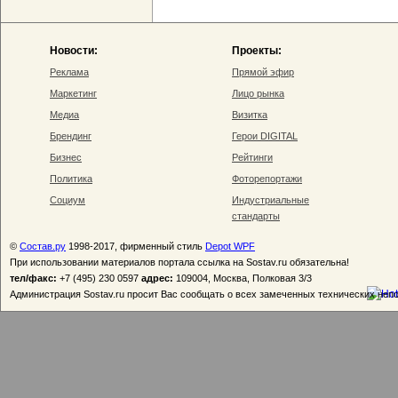
Новости:
Проекты:
Реклама
Прямой эфир
Маркетинг
Лицо рынка
Медиа
Визитка
Брендинг
Герои DIGITAL
Бизнес
Рейтинги
Политика
Фоторепортажи
Социум
Индустриальные
стандарты
©
Состав.ру
1998-2017, фирменный стиль
Depot WPF
При использовании материалов портала ссылка на Sostav.ru обязательна!
тел/факс:
+7 (495) 230 0597
адрес:
109004, Москва, Полковая 3/3
Администрация Sostav.ru просит Вас сообщать о всех замеченных технических неп