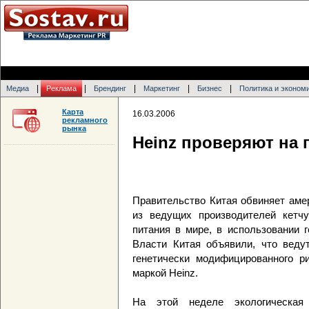
|
|
|
|
|
Медиа
Реклама
Брендинг
Маркетинг
Бизнес
Политика и эконом
Карта
16.03.2006
рекламного
рынка
Heinz проверяют на 
Правительство Китая обвиняет амер
из ведущих производителей кетчу
питания в мире, в использовании 
Власти Китая объявили, что веду
генетически модифицированного р
маркой Heinz.
На этой неделе экологическая 