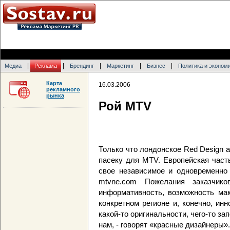
|
|
|
|
|
Медиа
Реклама
Брендинг
Маркетинг
Бизнес
Политика и эконом
Карта
16.03.2006
рекламного
рынка
Рой MTV
Только что лондонское Red Design 
пасеку для MTV. Европейская част
свое независимое и одновременно 
mtvne.com Пожелания заказчик
информативность, возможность ма
конкретном регионе и, конечно, ин
какой-то оригинальности, чего-то за
нам, - говорят «красные дизайнеры».