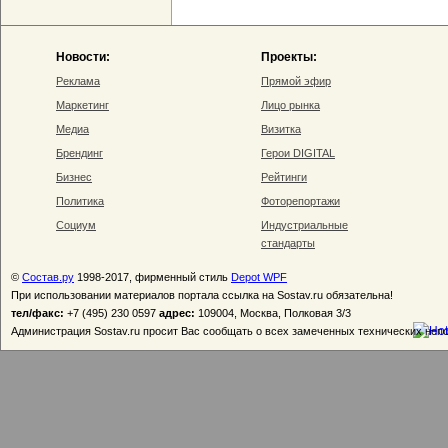
Новости:
Проекты:
Реклама
Прямой эфир
Маркетинг
Лицо рынка
Медиа
Визитка
Брендинг
Герои DIGITAL
Бизнес
Рейтинги
Политика
Фоторепортажи
Социум
Индустриальные
стандарты
©
Состав.ру
1998-2017, фирменный стиль
Depot WPF
При использовании материалов портала ссылка на Sostav.ru обязательна!
тел/факс:
+7 (495) 230 0597
адрес:
109004, Москва, Полковая 3/3
Администрация Sostav.ru просит Вас сообщать о всех замеченных технических неп