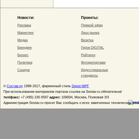
Новости:
Проекты:
Реклама
Прямой эфир
Маркетинг
Лицо рынка
Медиа
Визитка
Брендинг
Герои DIGITAL
Бизнес
Рейтинги
Политика
Фоторепортажи
Социум
Индустриальные
стандарты
©
Состав.ру
1998-2017, фирменный стиль
Depot WPF
При использовании материалов портала ссылка на Sostav.ru обязательна!
тел/факс:
+7 (495) 230 0597
адрес:
109004, Москва, Полковая 3/3
Администрация Sostav.ru просит Вас сообщать о всех замеченных технических неп