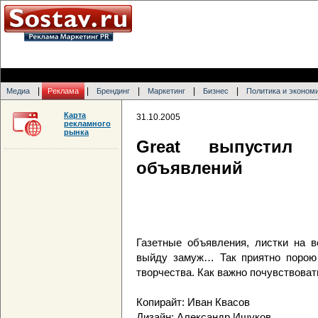
|
|
|
|
|
Медиа
Реклама
Брендинг
Маркетинг
Бизнес
Политика и эконом
Карта
31.10.2005
рекламного
рынка
Great выпустил 
объявлений
Газетные объявления, листки на в
выйду замуж… Так приятно порою 
творчества. Как важно почувствоват
Копирайт: Иван Квасов
Дизайн: Александр Ишуков