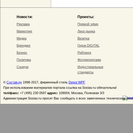
Новости:
Проекты:
Реклама
Прямой эфир
Маркетинг
Лицо рынка
Медиа
Визитка
Брендинг
Герои DIGITAL
Бизнес
Рейтинги
Политика
Фоторепортажи
Социум
Индустриальные
стандарты
©
Состав.ру
1998-2017, фирменный стиль
Depot WPF
При использовании материалов портала ссылка на Sostav.ru обязательна!
тел/факс:
+7 (495) 230 0597
адрес:
109004, Москва, Полковая 3/3
Администрация Sostav.ru просит Вас сообщать о всех замеченных технических неп