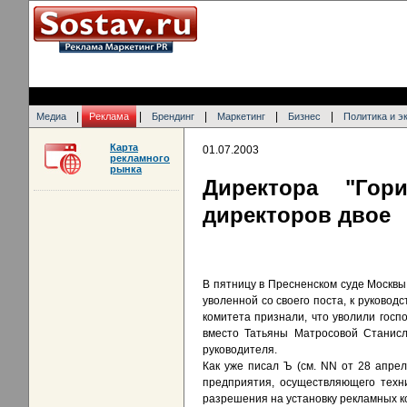
|
|
|
|
|
Медиа
Реклама
Брендинг
Маркетинг
Бизнес
Политика и э
Карта
01.07.2003
рекламного
рынка
Директора "Гор
директоров двое
В пятницу в Пресненском суде Москвы
уволенной со своего поста, к руково
комитета признали, что уволили гос
вместо Татьяны Матросовой Станисла
руководителя.
Как уже писал Ъ (см. NN от 28 апрел
предприятия, осуществляющего техн
разрешения на установку рекламных ко