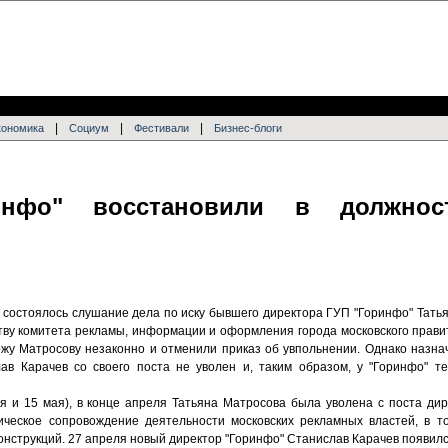
|
|
|
кономика
Социум
Фестивали
Бизнес-блоги
инфо" восстановили в должнос
 состоялось слушание дела по иску бывшего директора ГУП "Горинфо" Тать
дству комитета рекламы, информации и оформления города московского прав
пожу Матросову незаконно и отменили приказ об увпольнении. Однако назн
в Карачев со своего поста не уволен и, таким образом, у "Горинфо" те
я и 15 мая), в конце апреля Татьяна Матросова была уволена с поста дир
ическое сопровождение деятельности московских рекламных властей, в 
нструкций. 27 апреля новый директор "Горинфо" Станислав Карачев появилс