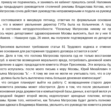
 приказу не подчинилась, и занимать ее кабинет пришлось силой. Напомним
ы предыдущего руководителя столичной рекламы Владислава Котова, кото
 Матросова сочла действия руководства неправомерными и подала на руково
 состоявшемся в минувшую пятницу, ответчик по формальным основани
, что в момент увольнения директор ГУПа была на больничном. А тру
я в состоянии нетрудоспособности. "Поскольку Матросова никому не п
ось через департамент здравоохранения Москвы выяснять, был ли у нее бо
Макеев. -- Накануне суда, 26 июня, мы получили подтверждение из департ
Пресняков выполнил требование статьи 81 Трудового кодекса и отмени
ие основания для расторжения трудового договора остаются в силе".
ен. Дело в том, что госпожа Матросова просила суд не только восстанови
 руб. в качестве возмещения морального вреда, потребовать денежной ком
еделение в адрес председателя комитета Игоря Преснякова. Эти вопросы бу
осто испугались: после моего письма к мэру Москвы, Юрий Михайлович п
тьяна Матросова 'Ъ'. -- К тому же они не могли не учитывать того, что в сл
 должна была быть выплечена очень большая денежная компенсация".
 что сегодня планирует выйти на работу. С возвращением старого дире
 комитета рекламы может обострится. Дело в том, что после увольнения
чезновения ряда документов и компьютерной базы данных, в которой велся 
городской бюджет второй месяц недополучает арендные платежи, кото
амы. Кроме того, непонятно, как Татьяна Матросова будет делить полном
ам адвоката Владимира Макеева, увольнять его руководство комитета рекла