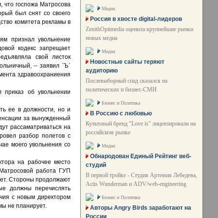
, что госпожа Матросова
Медиа
рый был снят со своего
Россия в хвосте digital-лидеров
дство комитета рекламы в
ZenithOptimedia оценила крупнейшие рынки
новых медиа
ям признал увольнение
довой кодекс запрещает
Медиа
редъявляла свой листок
Новостные сайты теряют
льничный, -- заявил `Ъ`
аудиторию
амента здравоохраниения
Послевыборный спад сказался на
политических и бизнес-СМИ
л приказ об увольнении
Бизнес и Политика
ть ее в должности, но и
В Россию с любовью
пенсации за вынужденный
Культовый бренд "Love is" лицензировали на
дут рассаматриваться на
российском рынке
ровел разбор полетов с
учае моего увольнения со
Медиа
Обнародован Единый Рейтинг веб-
ктора на рабочее место
студий
 Матросовой работа ГУП
В первой тройке - Студия Артемия Лебедева,
учет. Стороны продолжают
Actis Wunderman и ADV/web-engineering
рые должны перечислять
очия с новым директором
Бизнес и Политика
мы не планирует.
Авторы Angry Birds заработают на
России