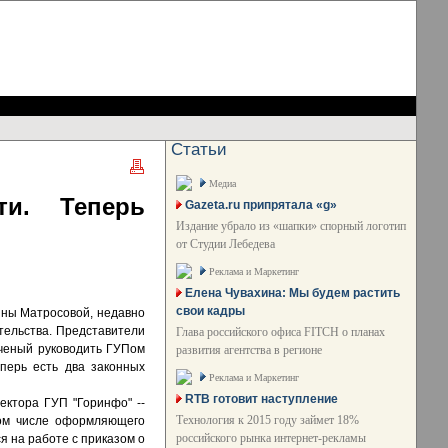
Статьи
Медиа
ти. Теперь
Gazeta.ru припрятала «g»
Издание убрало из «шапки» спорный логотип
от Студии Лебедева
Реклама и Маркетинг
Елена Чувахина: Мы будем растить
свои кадры
яны Матросовой, недавно
ительства. Представители
Глава российского офиса FITCH о планах
аченый руководить ГУПом
развития агентства в регионе
перь есть два законных
Реклама и Маркетинг
RTB готовит наступление
ектора ГУП "Горинфо" --
Технология к 2015 году займет 18%
том числе оформляющего
российского рынка интернет-рекламы
я на работе с приказом о