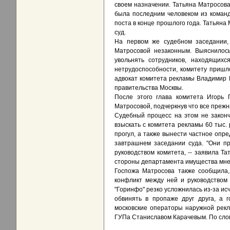
своем назначении. Татьяна Матросова
была последним человеком из команд
поста в конце прошлого года. Татьяна
суд.
На первом же судебном заседании,
Матросовой незаконным. Выяснилось
увольнять сотрудников, находящихс
нетрудоспособности, комитету пришл
адвокат комитета рекламы Владимир 
правительства Москвы.
После этого глава комитета Игорь 
Матросовой, подчеркнув что все прежн
Судебный процесс на этом не законч
взыскать с комитета рекламы 60 тыс.
прогул, а также вынести частное опр
завтрашнем заседании суда. "Они пр
руководством комитета, -- заявила Та
стороны департамента имущества мне
Госпожа Матросова также сообщила,
конфликт между ней и руководством
"Горинфо" резко усложнилась из-за ис
обвинять в пропаже друг друга, а 
московские операторы наружной рекл
ГУПа Станиславом Карачевым. По слов