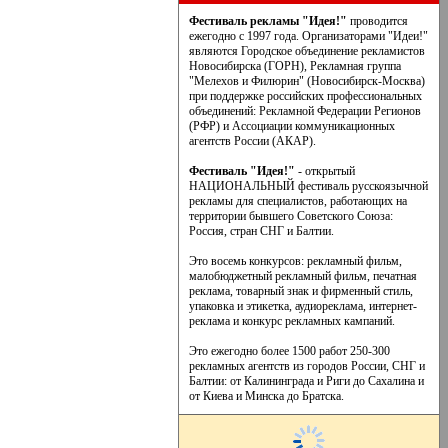
Фестиваль рекламы "Идея!"
проводится
ежегодно с 1997 года. Организаторами "Идеи!"
являются Городское объединение рекламистов
Новосибирска (ГОРН), Рекламная группа
"Мелехов и Филюрин" (Новосибирск-Москва)
при поддержке российских профессиональных
объединений: Рекламной Федерации Регионов
(РФР) и Ассоциации коммуникационных
агентств России (АКАР).
Фестиваль "Идея!"
- открытый
НАЦИОНАЛЬНЫЙ фестиваль русскоязычной
рекламы для специалистов, работающих на
территории бывшего Советского Союза:
Россия, стран СНГ и Балтии.
Это восемь конкурсов: рекламный фильм,
малобюджетный рекламный фильм, печатная
реклама, товарный знак и фирменный стиль,
упаковка и этикетка, аудиореклама, интернет-
реклама и конкурс рекламных кампаний.
Это ежегодно более 1500 работ 250-300
рекламных агентств из городов России, СНГ и
Балтии: от Калининграда и Риги до Сахалина и
от Киева и Минска до Братска.