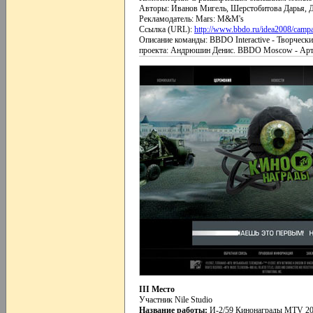
Авторы: Иванов Мигель, Шерстобитова Дарья, 
Рекламодатель: Mars: M&M's
Ссылка (URL):
http://www.bbdo.ru/idea2008/cam
Описание команды: BBDO Interactive - Творческ
проекта: Андрюшин Денис. BBDO Moscow - Арт-д
III Место
Участник Nile Studio
Название работы:
И-2/59 Кинонаграды MTV 2