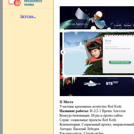
рекламного
рынка
Загрузка...
II Место
Участник креативное агентство Red Keds
Название работы:
И-2/2-1 Время Ангелов
Конкурс/номинация: Игры и промо-сайты
Серия: социальные проекты Red Keds
Комментарии: Социальный проект, направленный 
Авторы: Василий Лебедев
Рекламодатель: Cloudwatcher