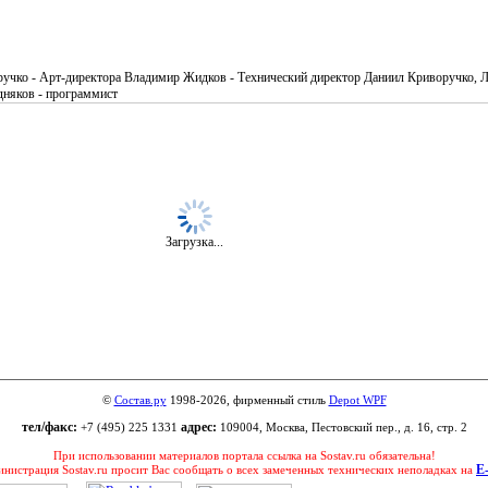
учко - Арт-директора Владимир Жидков - Технический директор Даниил Криворучко, Л
дняков - программист
Загрузка...
©
Состав.ру
1998-
2026, фирменный стиль
Depot WPF
тел/факс:
адрес:
+7 (495) 225 1331
109004, Москва, Пестовский пер., д. 16, стр. 2
При использовании материалов портала ссылка на Sostav.ru обязательна!
E
нистрация Sostav.ru просит Вас сообщать о всех замеченных технических неполадках на