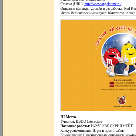
Ссылка (URL):
http://www.angelstime.ru/
Описание команды: Дизайн и разработка: Red Ke
Игорь Величковски менеджер: Константин Кацев
III Место
Участник BBDO Interactive
Название работы:
И-2/50 К/Ж СКРИНМЕЙТ
Конкурс/номинация: Игры и промо-сайты
Комментарии: С расширенным описанием можно 