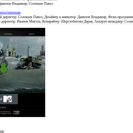
Данилов Владимир, Соловьев Павел
paigns/mmsmate
ий директор: Соловьев Павел, Дизайнер и аниматор: Данилов Владимир, Флэш-программ
иректор: Иванов Мигель, Копирайтер: Шерстобитова Дарья, Аккаунт-менеджер: Созин
008