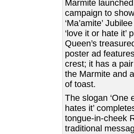
Marmite launched
campaign to showc
‘Ma’amite’ Jubilee
‘love it or hate it’
Queen’s treasured
poster ad features
crest; it has a pai
the Marmite and a
of toast.
The slogan ‘One ei
hates it’ complete
tongue-in-cheek R
traditional messa