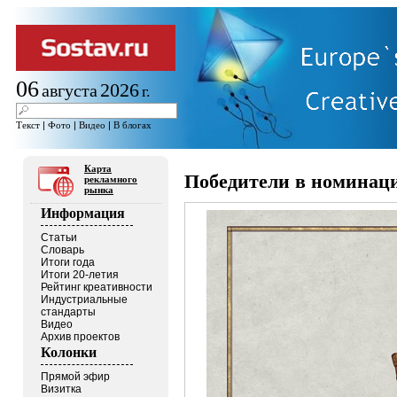
06
2026
августа
г.
Текст
|
Фото
|
Видео
|
В блогах
Карта
Победители в номинации
рекламного
рынка
Информация
Статьи
Словарь
Итоги года
Итоги 20-летия
Рейтинг креативности
Индустриальные
стандарты
Видео
Архив проектов
Колонки
Прямой эфир
Визитка