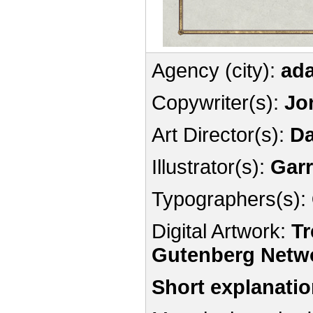
Agency (city):
ad
Copywriter(s):
Jo
Art Director(s):
Da
Illustrator(s):
Garr
Typographers(s):
Digital Artwork:
Tr
Gutenberg Netw
Short explanati