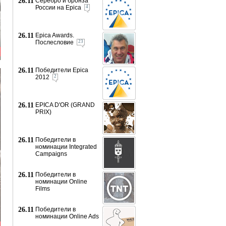
26.11
Серебро и бронза
России на Epica
4
26.11
Epica Awards.
Послесловие
23
26.11
Победители Epica
2012
2
26.11
EPICA D'OR (GRAND
PRIX)
26.11
Победители в
номинации Integrated
Campaigns
26.11
Победители в
номинации Online
Films
26.11
Победители в
номинации Online Ads