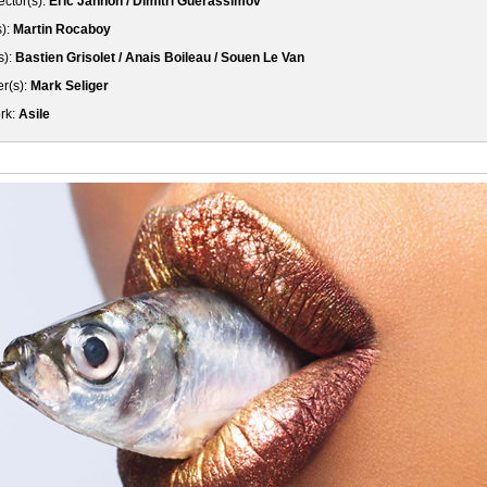
ector(s):
Eric Jannon / Dimitri Guerassimov
s):
Martin Rocaboy
s):
Bastien Grisolet / Anais Boileau / Souen Le Van
r(s):
Mark Seliger
ork:
Asile