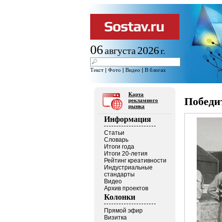
06
2026
августа
г.
Текст
|
Фото
|
Видео
|
В блогах
Карта
Победи
рекламного
рынка
Информация
Статьи
Словарь
Итоги года
Итоги 20-летия
Рейтинг креативности
Индустриальные
стандарты
Видео
Архив проектов
Колонки
Прямой эфир
Визитка