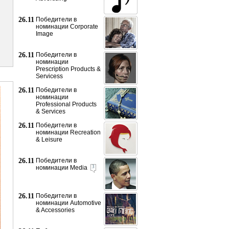
26.11
Победители в
номинации Corporate
Image
26.11
Победители в
номинации
Prescription Products &
Servicess
26.11
Победители в
номинации
Professional Products
& Services
26.11
Победители в
номинации Recreation
& Leisure
26.11
Победители в
номинации Media
3
26.11
Победители в
номинации Automotive
& Accessories