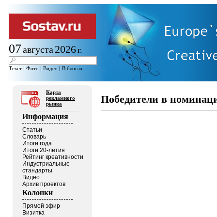
07
2026
августа
г.
Текст
|
Фото
|
Видео
|
В блогах
Карта
Победители в номинаци
рекламного
рынка
Информация
Статьи
Словарь
Итоги года
Итоги 20-летия
Рейтинг креативности
Индустриальные
стандарты
Видео
Архив проектов
Колонки
Прямой эфир
Визитка