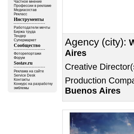
Частное мнение
Профессии в рекламе
Медиасостав
Рекласс
Инструменты
Работодатели мечты
Биржа труда
Тендер
Agency (city):
Супермаркет
Сообщество
Aires
Фоторепортажи
Форум
Sostav.ru
Creative Director(
Реклама на сайте
Service Desk
Production Compa
Контакты
Конкурс на разработку
Buenos Aires
эмблемы