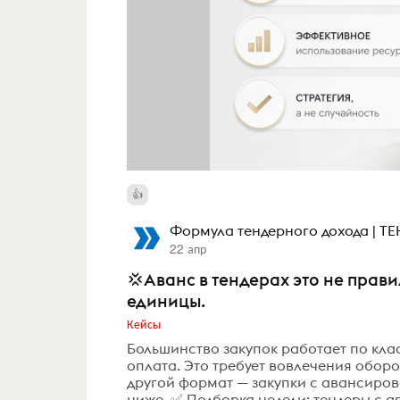
Формула тендерного дохода | 
22 апр
💢Аванс в тендерах это не прав
единицы.
Кейсы
Большинство закупок работает по кла
оплата. Это требует вовлечения оборо
другой формат — закупки с авансиров
ниже. ✅ Подборка недели: тендеры с а