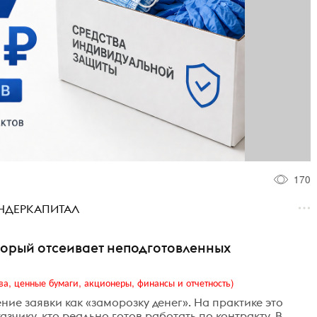
170
ТЕНДЕРКАПИТАЛ
торый отсеивает неподготовленных
ва, ценные бумаги, акционеры, финансы и отчетность)
е заявки как «заморозку денег». На практике это
зчику, кто реально готов работать по контракту. В