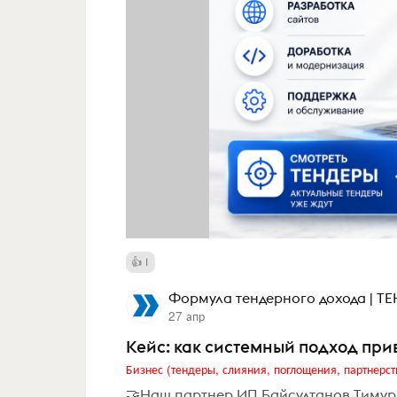
1
Формула тендерного дохода | 
27 апр
Кейс: как системный подход привё
Бизнес (тендеры, слияния, поглощения, партнерст
🤝Наш партнер ИП Байсултанов Тимур