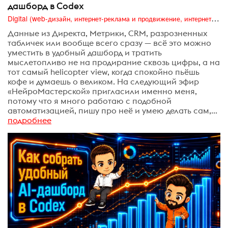
дашборд в Codex
Digital (web-дизайн, интернет-реклама и продвижение, интернет-сообщества и блоги, интернет-коммуникации, мобильный маркетинг, реклама на цифровых экранах)
Данные из Директа, Метрики, CRM, разрозненных
табличек или вообще всего сразу — всё это можно
уместить в удобный дашборд и тратить
мыслетопливо не на продирание сквозь цифры, а на
тот самый helicopter view, когда спокойно пьёшь
кофе и думаешь о великом. На следующий эфир
«НейроМастерской» пригласили именно меня,
потому что я много работаю с подобной
автоматизацией, пишу про неё и умею делать сам,...
подробнее