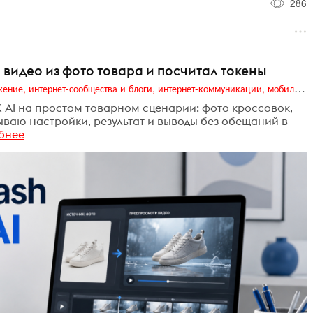
286
л видео из фото товара и посчитал токены
Digital (web-дизайн, интернет-реклама и продвижение, интернет-сообщества и блоги, интернет-коммуникации, мобильный маркетинг, реклама на цифровых экранах)
X AI на простом товарном сценарии: фото кроссовок,
азываю настройки, результат и выводы без обещаний в
бнее