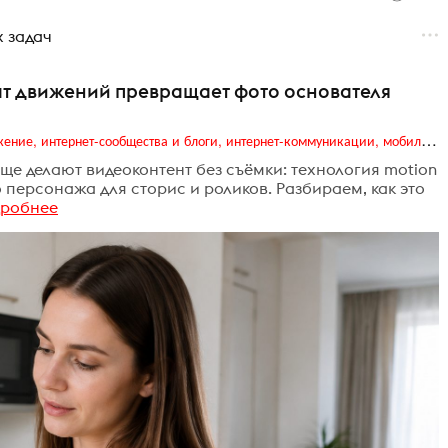
х задач
хват движений превращает фото основателя
Digital (web-дизайн, интернет-реклама и продвижение, интернет-сообщества и блоги, интернет-коммуникации, мобильный маркетинг, реклама на цифровых экранах)
ще делают видеоконтент без съёмки: технология motion
о персонажа для сторис и роликов. Разбираем, как это
дробнее