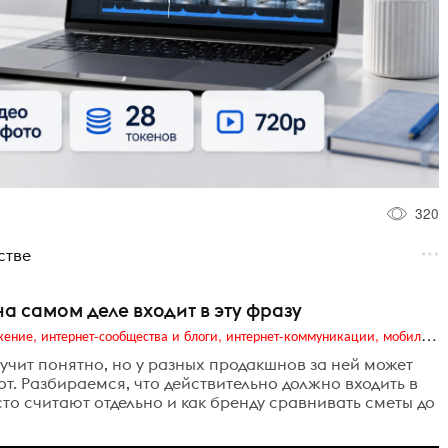
320
стве
а самом деле входит в эту фразу
Digital (web-дизайн, интернет-реклама и продвижение, интернет-сообщества и блоги, интернет-коммуникации, мобильный маркетинг, реклама на цифровых экранах)
учит понятно, но у разных продакшнов за ней может
т. Разбираемся, что действительно должно входить в
сто считают отдельно и как бренду сравнивать сметы до