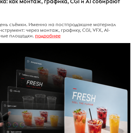
: как монтаж, графика, CGI и AI собирают
день съёмки. Именно на постпродакшне материал
трумент: через монтаж, графику, CGI, VFX, AI-
зные площадки.
подробнее