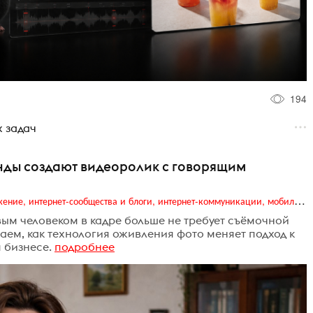
194
х задач
енды создают видеоролик с говорящим
Digital (web-дизайн, интернет-реклама и продвижение, интернет-сообщества и блоги, интернет-коммуникации, мобильный маркетинг, реклама на цифровых экранах)
ым человеком в кадре больше не требует съёмочной
аем, как технология оживления фото меняет подход к
 бизнесе.
подробнее