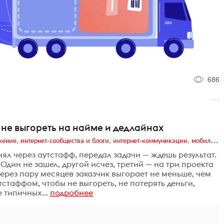
686
 не выгореть на найме и дедлайнах
Digital (web-дизайн, интернет-реклама и продвижение, интернет-сообщества и блоги, интернет-коммуникации, мобильный маркетинг, реклама на цифровых экранах)
нял через аутстафф, передал задачи — ждешь результат.
Один не зашел, другой исчез, третий — на три проекта
 Через пару месяцев заказчик выгорает не меньше, чем
тстаффом, чтобы не выгореть, не потерять деньги,
 типичных...
подробнее