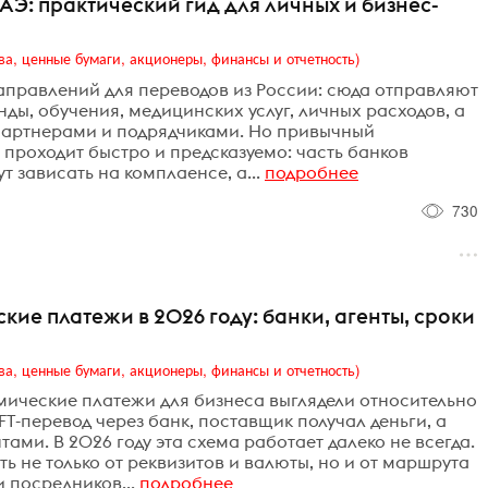
АЭ: практический гид для личных и бизнес-
ва, ценные бумаги, акционеры, финансы и отчетность)
аправлений для переводов из России: сюда отправляют
ды, обучения, медицинских услуг, личных расходов, а
 партнерами и подрядчиками. Но привычный
 проходит быстро и предсказуемо: часть банков
 зависать на комплаенсе, а...
подробнее
730
ие платежи в 2026 году: банки, агенты, сроки
ва, ценные бумаги, акционеры, финансы и отчетность)
мические платежи для бизнеса выглядели относительно
T-перевод через банк, поставщик получал деньги, а
ами. В 2026 году эта схема работает далеко не всегда.
 не только от реквизитов и валюты, но и от маршрута
 посредников...
подробнее