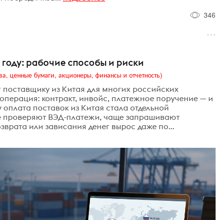
346
 году: рабочие способы и риски
ва, ценные бумаги, акционеры, финансы и отчетность)
г поставщику из Китая для многих российских
 операция: контракт, инвойс, платежное поручение — и
у оплата поставок из Китая стала отдельной
же проверяют ВЭД-платежи, чаще запрашивают
врата или зависания денег вырос даже по...