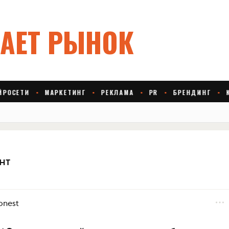
нт
nest