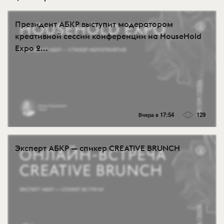
Президент АБКР выступит модератором
креативной сессии конференции на HouseHold
Expo 2...
Вчера в 17:54
129
Эксперт АБКР — спикер CREATIVE BRUNCH