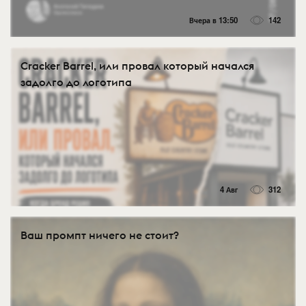
Вчера в 13:50
142
Cracker Barrel, или провал который начался
задолго до логотипа
4 Авг
312
Ваш промпт ничего не стоит?