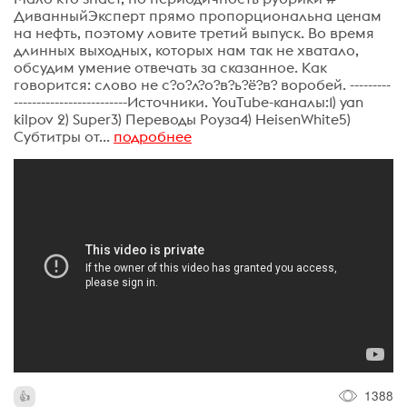
ДиванныйЭксперт прямо пропорциональна ценам
на нефть, поэтому ловите третий выпуск. Во время
длинных выходных, которых нам так не хватало,
обсудим умение отвечать за сказанное. Как
говорится: слово не с?о?л?о?в?ь?ё?в? воробей. ---------
-------------------------Источники. YouTube-каналы:1) yan
kilpov 2) Super3) Переводы Роуза4) HeisenWhite5)
Субтитры от...
подробнее
1388