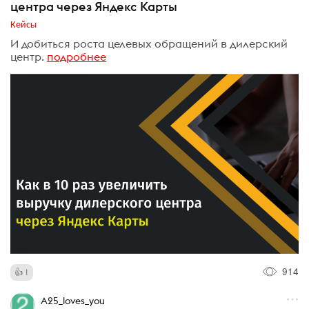
центра через Яндекс Карты
Кейсы
И добиться роста целевых обращений в дилерский
центр.
подробнее
914
1
A25_loves_you