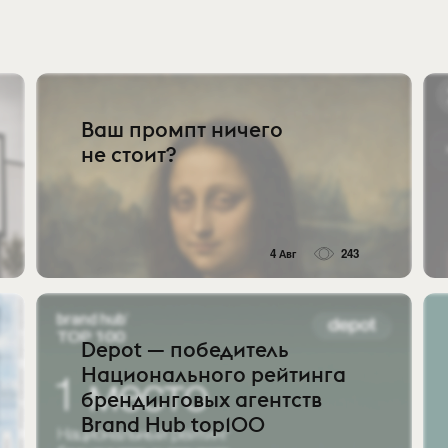
Ваш промпт ничего
не стоит?
4 Авг
243
Depot — победитель
Национального рейтинга
брендинговых агентств
Brand Hub top100