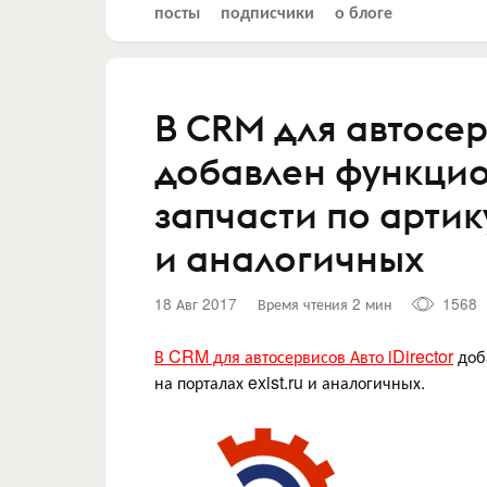
посты
подписчики
о блоге
В CRM для автосерв
добавлен функцио
запчасти по артику
и аналогичных
18 Авг 2017
Время чтения 2 мин
1568
В CRM для автосервисов Авто iDirector
доба
на порталах exist.ru и аналогичных.