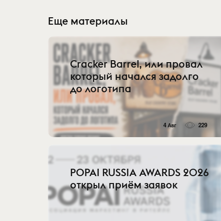
Еще материалы
Cracker Barrel, или провал
который начался задолго
до логотипа
4 Авг
229
POPAI RUSSIA AWARDS 2026
открыл приём заявок