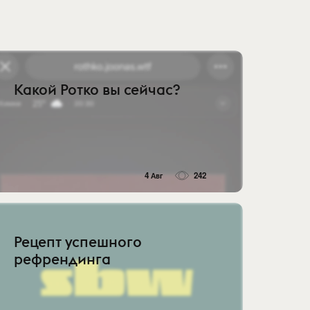
Какой Ротко вы сейчас?
4 Авг
242
Рецепт успешного
рефрендинга