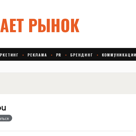
ou
аться