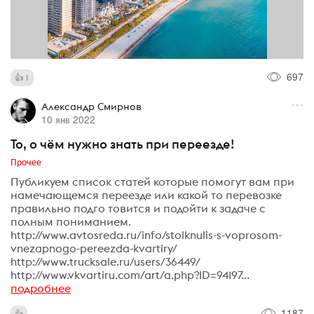
697
1
Александр Смирнов
10 янв 2022
То, о чём нужно знать при переезде!
Прочее
Публикуем список статей которые помогут вам при
намечающемся переезде или какой то перевозке
правильно подго товится и подойти к задаче с
полным пониманием.
http://www.avtosreda.ru/info/stolknulis-s-voprosom-
vnezapnogo-pereezda-kvartiry/
http://www.trucksale.ru/users/36449/
http://www.vkvartiru.com/art/a.php?ID=94197...
подробнее
1187