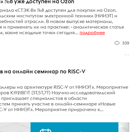
 №8 уже доступен на Ozon
нала «СТЭК-В» №8 доступен для покупки на Ozon.
ьским институтом электронной техники (НИИЭТ) и
ребностей отрасли. В новом выпуске материалы,
и применять их на практике: · аналитическая статья
, какие исходные точки сегодня...
подробнее
339
 на онлайн семинар по RISС-V
ллеры на архитектуре RISC‑V от НИИЭТ». Мероприятие
ов К1921ВГ1Т (3Т,5Т,7Т) Научно‑исследовательский
) приглашает специалистов в области
стем принять участие в онлайн‑семинаре «Новые
C‑V от НИИЭТ». Мероприятие приурочено к...