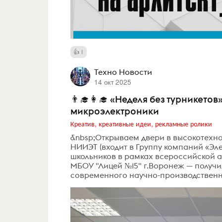
1
Техно Новости
14 окт 2025
👨‍🎓👩‍🎓 «Неделя без турникето
микроэлектроники
Креатив, креативные идеи, рекламные ролики
&nbsp;Открываем двери в высокотехно
НИИЭТ (входит в Группу компаний «Эл
школьников в рамках всероссийской а
МБОУ "Лицей №15" г.Воронеж — получи
современного научно-производственно