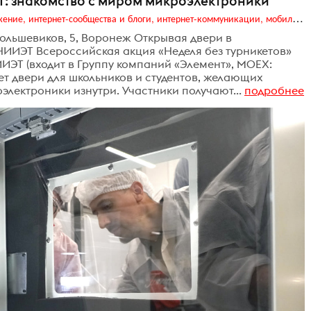
ЭТ: знакомство с миром микроэлектроники
Digital (web-дизайн, интернет-реклама и продвижение, интернет-сообщества и блоги, интернет-коммуникации, мобильный маркетинг, реклама на цифровых экранах)
х Большевиков, 5, Воронеж Открывая двери в
НИИЭТ Всероссийская акция «Неделя без турникетов»
ЭТ (входит в Группу компаний «Элемент», MOEX:
ет двери для школьников и студентов, желающих
лектроники изнутри. Участники получают...
подробнее