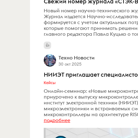
Свежий номер журнала «СТЭК-В»
Новый номер научно-технического жур
Журнал издается Научно-исследовател
формируется с учетом актуальных пот
которые помогают принимать решения 
главного редактора Павла Куцько о том
Техно Новости
30 окт 2025
НИИЭТ приглашает специалистов
Кейсы
Онлайн‑семинар: «Новые микроконтро
приурочено к выпуску микроконтроллер
институт электронной техники (НИИЭТ
микроэлектроники и встраиваемых си
микроконтроллеры на архитектуре RIS
подробнее