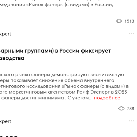
едования «Рынок фанеры (с видами) в России,
1513
xpert
варными группами) в России фиксирует
зводства
йского рынка фанеры демонстрируют значительную
неры показывает снижение объема внутреннего
тингового исследования «Рынок фанеры (с видами) в
ого маркетинговым агентством Роиф Эксперт в 2023
 фанеры достиг минимума . С учетом...
подробнее
788
xpert