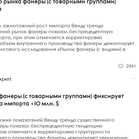
о рынка фанеры (с товарными группами)
а
 ажиотажный рост импорта Ввиду тренда
нний рынок фанеры показал беспрецедентную
та, при этом отмечается корректировка
 объем внутреннего производства фанеры демонтирует
нгового исследования «Рынок фанеры (с видами) в
2991
xpert
 фанеры (с товарными группами) фиксирует
 импорта +10 млн. $
оких показателей Ввиду тренда существенного
еры показал беспрецедентную тенденцию
ом отмечается корректировка структурности
него производства фанеры демонтирует увеличение.