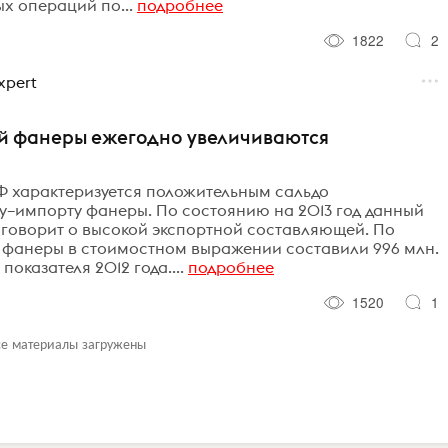
х операций по...
подробнее
1822
2
xpert
ой фанеры ежегодно увеличиваются
Ф характеризуется положительным сальдо
у–импорту фанеры. По состоянию на 2013 год данный
то говорит о высокой экспортной составляющей. По
и фанеры в стоимостном выражении составили 996 млн.
 показателя 2012 года....
подробнее
1520
1
се материалы загружены