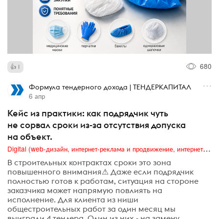
680
1
Формула тендерного дохода | ТЕНДЕРКАПИТАЛ
6 апр
Кейс из практики: как подрядчик чуть
не сорвал сроки из-за отсутствия допуска
на объект.
Digital (web-дизайн, интернет-реклама и продвижение, интернет-сообщества и блоги, интернет-коммуникации, мобильный маркетинг, реклама на цифровых экранах)
В строительных контрактах сроки это зона
повышенного внимания⚠ Даже если подрядчик
полностью готов к работам, ситуация на стороне
заказчика может напрямую повлиять на
исполнение. Для клиента из ниши
общестроительных работ за один месяц мы
выиграли 4 тендера. Один из них - на замену