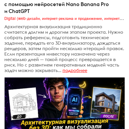
с помощью нейросетей Nano Banana Pro
и ChatGPT
Digital (web-дизайн, интернет-реклама и продвижение, интернет-сообщества и блоги, интернет-коммуникации, мобильный маркетинг, реклама на цифровых экранах)
Архитектурная визуализация традиционно
считается долгим и дорогим этапом проекта. Нужно
собрать референсы, подготовить техническое
задание, передать его 3D-визуализатору, дождаться
рендеров, затем пройти несколько итераций правок.
Если презентация инвестору назначена через
несколько дней — такой процесс превращается в
риск. Но с развитием генеративных моделей часть
задач можно закрывать...
подробнее