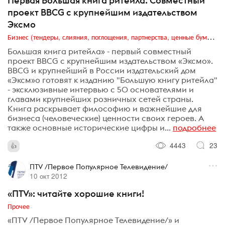
Первая Большая книга ритейла. Совместный
проект BBCG с крупнейшим издательством
Эксмо
Бизнес (тендеры, слияния, поглощения, партнерства, ценные бумаги, акционеры, финансы и отчетность)
Большая книга ритейла» - первый совместный
проект BBCG с крупнейшим издательством «Эксмо».
BBCG и крупнейший в России издательский дом
«Эксм»о готовят к изданию "Большую книгу ритейла"
- эксклюзивные интервью с 50 основателями и
главами крупнейших розничных сетей страны.
Книга раскрывает философию и важнейшие для
бизнеса (человеческие) ценности своих героев. А
также основные исторические цифры и...
подробнее
4443
23
ПTV /Первое Популярное Телевидение/
10 окт 2012
«ПТV»: читайте хорошие книги!
Прочее
«ПТV /Первое Популярное Телевидение/» и