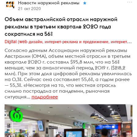
Новости наружной рекламы
21 окт 2020
Объем австралийской отрасли наружной
рекламы в третьем квартале 2020 года
сократился на 56%
Digital (web-дизайн, интернет-реклама и продвижение, интернет-сообщества и блоги, интернет-коммуникации, мобильный маркетинг, реклама на цифровых экранах)
Согласно данным Ассоциации наружной рекламы
Австралии (OMA), объем местной отрасли в третьем
квартале 2020 г. составил $95,8 млн, что на 56%
меньше, чем за аналогичный период 2019 г. ($218,2
млн). При этом доля цифровой рекламы увеличилась
на 0,3%. Сейчас она составляет 55,6%, а годом ранее
— 55,3%. «Несмотря на то, что местная отрасль
сильно пострадала от пандемии, рыночная
ситуация...
подробнее