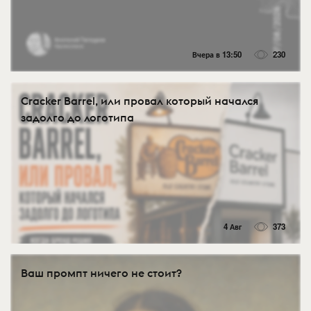
Вчера в 13:50
230
Cracker Barrel, или провал который начался
задолго до логотипа
4 Авг
373
Ваш промпт ничего не стоит?