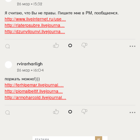
26 мар • 15:32
Я считаю, что Вы не правы. Пишите мне в PM, пообщаемся.
http://www.liveinternet.ru/use…
http://riaterpsubre.livejourna…
http://dzunvilounvi.livejourna…
0
rvirarharligh
26 мар • 16:04
поржать можно!)))
http://ferhipemar.livejournal.…
http://piomalbeitif.livejourna…
http://armoharcold.livejournal…
0
РЕКЛАМА