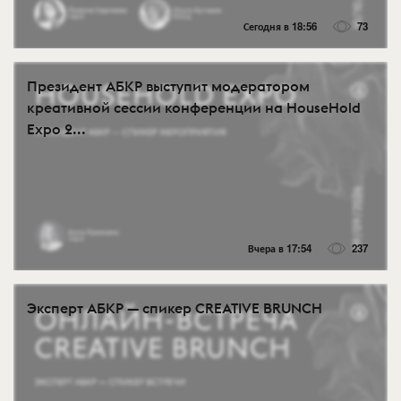
Сегодня в 18:56
73
Президент АБКР выступит модератором
креативной сессии конференции на HouseHold
Expo 2...
Вчера в 17:54
237
Эксперт АБКР — спикер CREATIVE BRUNCH