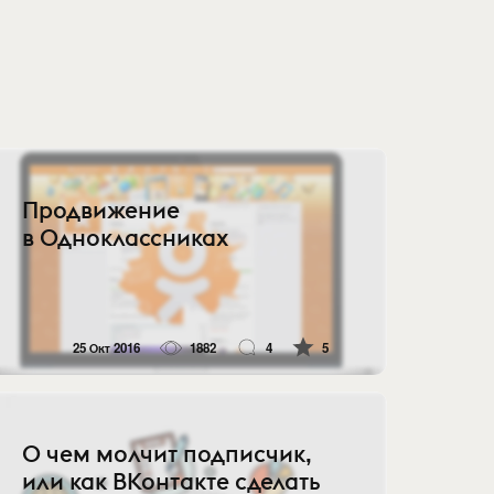
Продвижение
в Одноклассниках
25 Окт 2016
1882
4
5
О чем молчит подписчик,
или как ВКонтакте сделать