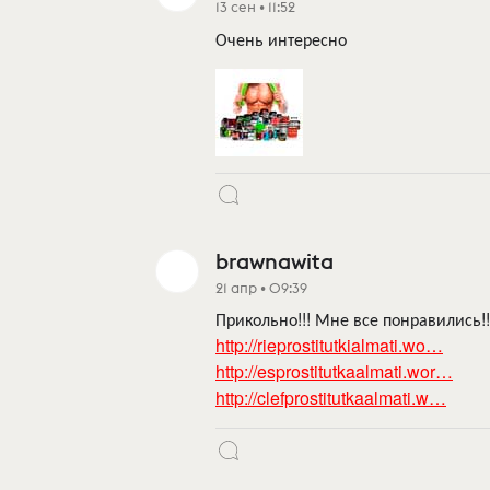
13 сен • 11:52
Очень интересно
brawnawita
21 апр • 09:39
Прикольно!!! Мне все понравились!!!
http://rieprostitutkialmati.wo…
http://esprostitutkaalmati.wor…
http://clefprostitutkaalmati.w…