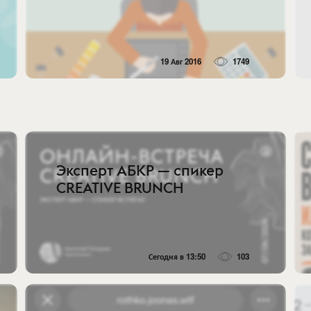
19 Авг 2016
1749
Эксперт АБКР — спикер
CREATIVE BRUNCH
Сегодня в 13:50
103