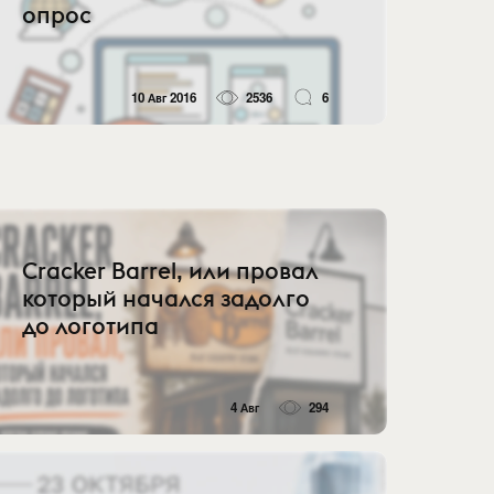
опрос
10 Авг 2016
2536
6
Cracker Barrel, или провал
который начался задолго
до логотипа
4 Авг
294