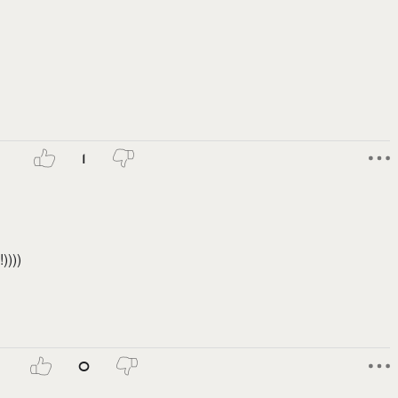
1
))))
0