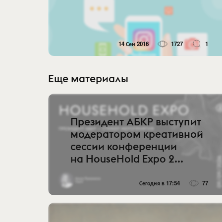
14 Сен 2016
1727
1
Еще материалы
Президент АБКР выступит
модератором креативной
сессии конференции
на HouseHold Expo 2...
Сегодня в 17:54
77