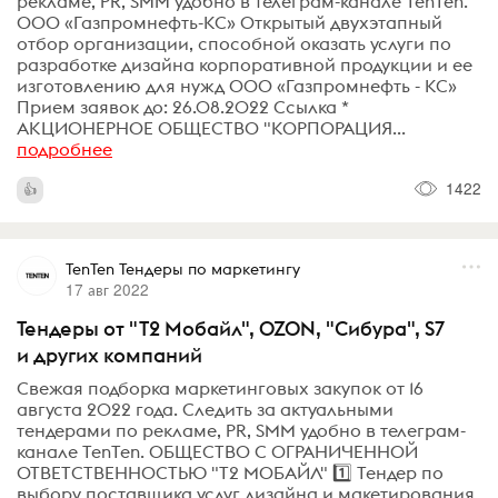
рекламе, PR, SMM удобно в телеграм-канале TenTen.
ООО «Газпромнефть-КС» Открытый двухэтапный
отбор организации, способной оказать услуги по
разработке дизайна корпоративной продукции и ее
изготовлению для нужд ООО «Газпромнефть - КС»
Прием заявок до: 26.08.2022 Ссылка *
АКЦИОНЕРНОЕ ОБЩЕСТВО "КОРПОРАЦИЯ...
подробнее
1422
TenTen Тендеры по маркетингу
17 авг 2022
Тендеры от "Т2 Мобайл", OZON, "Сибура", S7
и других компаний
Свежая подборка маркетинговых закупок от 16
августа 2022 года. Следить за актуальными
тендерами по рекламе, PR, SMM удобно в телеграм-
канале TenTen. ОБЩЕСТВО С ОГРАНИЧЕННОЙ
ОТВЕТСТВЕННОСТЬЮ "Т2 МОБАЙЛ" 1️⃣ Тендер по
выбору поставщика услуг дизайна и макетирования