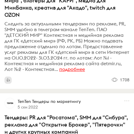
мира", блогеры для "КАРИ", медиа для
МинБанка, креатив для "Акадо", twitch для
OZON
Следить за актуальными тендерами по рекламе, PR,
SMM удобно в телеграм-канале TenTen. ПАО
"ДЕТСКИЙ МИР" Контекстная и медийная реклама
для ГК «Детский мир» (РФ, РК, РБ) Можно подавать
предложение отдельно по лотам. Предоставление
услуг рекламы для ГК «Детский мир» в сети Интернет
на 01.10.2022- 31.03.2024 гг. по лотам: Лот №1 -
Контекстная и медийная реклама сайта detmir.ru,
Лот №2 - Контекстная...
подробнее
1708
TenTen Тендеры по маркетингу
5 сен 2022
Тендеры: PR для "Росатома", SMM для "Сибура",
реклама для "Открытие Брокер", "Пятерочки"
и других крупных компаний