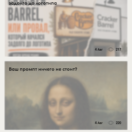
задолго до логотипа
4 Авг
217
Ваш промпт ничего не стоит?
4 Авг
220