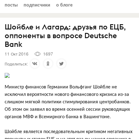
посты
подписчики
о блоге
Шойбле и Лагард: друзья по ЕЦБ,
оппоненты в вопросе Deutsche
Bank
11 Окт 2016
1697
Поделиться:
Министр финансов Германии Вольфганг Шойбле не
исключил вероятности нового финансового кризиса из-за
слишком мягкой политики стимулирования центробанков.
Об этом он заявил во время осенней сессии руководящих
органов МВФ и Всемирного банка в Вашингтоне.
Шойбле является последовательным критиком негативных
процентных ставок ЕЦБ и на этот раз он нашел союзника в