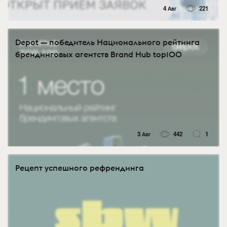
4 Авг
221
Depot — победитель Национального рейтинга
брендинговых агентств Brand Hub top100
3 Авг
442
1
Рецепт успешного рефрендинга