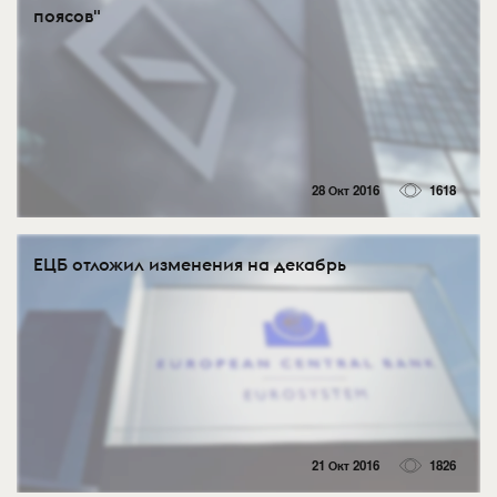
поясов"
28 Окт 2016
1618
ЕЦБ отложил изменения на декабрь
21 Окт 2016
1826