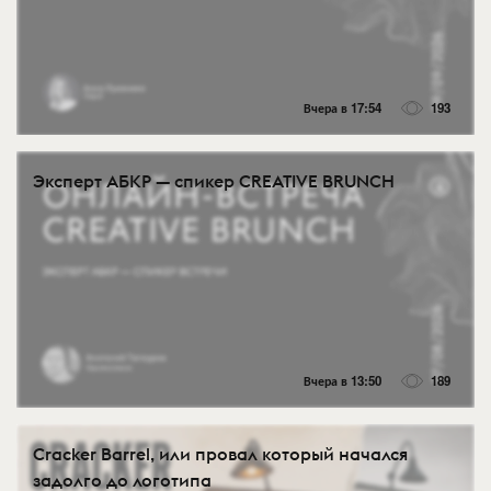
Вчера в 17:54
193
Эксперт АБКР — спикер CREATIVE BRUNCH
Вчера в 13:50
189
Cracker Barrel, или провал который начался
задолго до логотипа