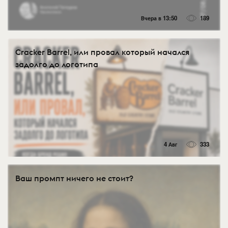
Вчера в 13:50
189
Cracker Barrel, или провал который начался
задолго до логотипа
4 Авг
333
Ваш промпт ничего не стоит?