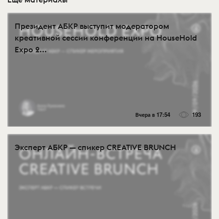
Президент АБКР выступит модератором
креативной сессии конференции на HouseHold
Expo 2...
Вчера в 17:54
193
Эксперт АБКР — спикер CREATIVE BRUNCH