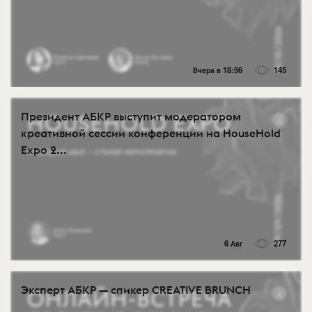
Вчера в 18:56
145
Президент АБКР выступит модератором
креативной сессии конференции на HouseHold
Expo 2...
6 Авг
277
Эксперт АБКР — спикер CREATIVE BRUNCH