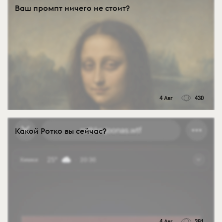
Ваш промпт ничего не стоит?
4 Авг
430
Какой Ротко вы сейчас?
4 Авг
381