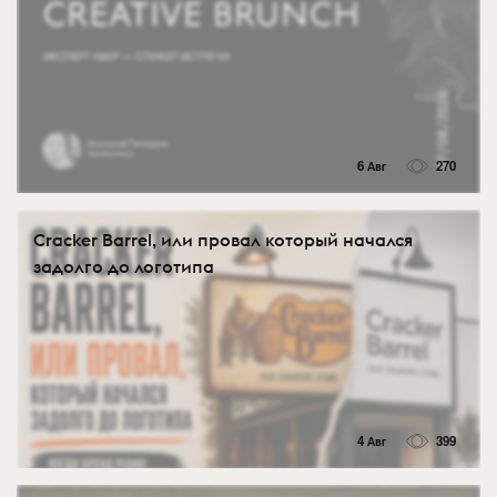
6 Авг
270
Cracker Barrel, или провал который начался
задолго до логотипа
4 Авг
399