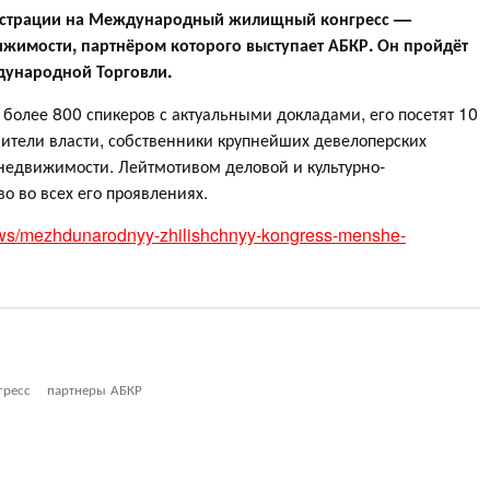
гистрации на Международный жилищный конгресс —
жимости, партнёром которого выступает АБКР. Он пройдёт
дународной Торговли.
 более 800 спикеров с актуальными докладами, его посетят 10
вители власти, собственники крупнейших девелоперских
 недвижимости. Лейтмотивом деловой и культурно-
о во всех его проявлениях.
news/mezhdunarodnyy-zhilishchnyy-kongress-menshe-
ресс
партнеры АБКР