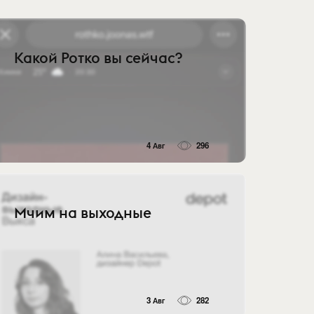
Какой Ротко вы сейчас?
4 Авг
296
Мчим на выходные
3 Авг
282