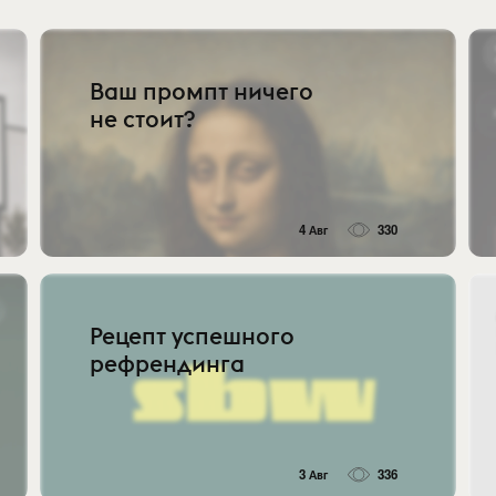
Ваш промпт ничего
не стоит?
4 Авг
330
Рецепт успешного
рефрендинга
3 Авг
336