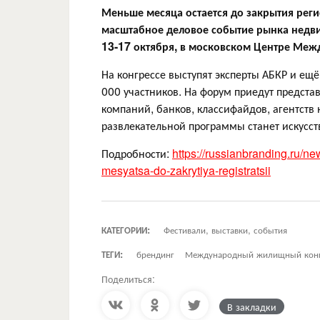
Меньше месяца остается до закрытия ре
масштабное деловое событие рынка недви
13-17 октября, в московском Центре Меж
На конгрессе выступят эксперты АБКР и ещё
000 участников. На форум приедут предста
компаний, банков, классифайдов, агентств
развлекательной программы станет искусств
Подробности:
https://russianbranding.ru/
mesyatsa-do-zakrytiya-registratsii
КАТЕГОРИИ:
Фестивали, выставки, события
ТЕГИ:
брендинг
Международный жилищный конг
Поделиться:
В закладки