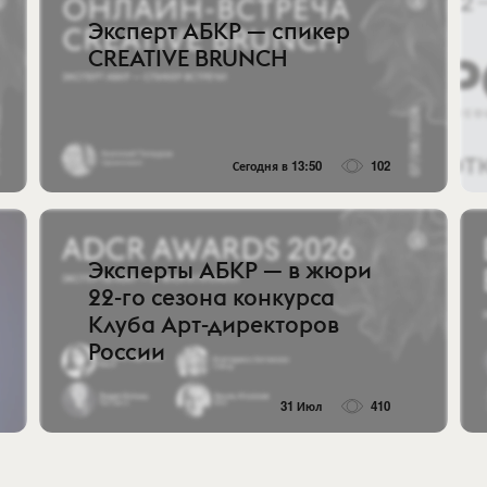
Эксперт АБКР — спикер
CREATIVE BRUNCH
Сегодня в 13:50
102
Эксперты АБКР — в жюри
22-го сезона конкурса
Клуба Арт-директоров
России
31 Июл
410