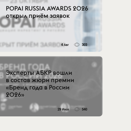
POPAI RUSSIA AWARDS 2026
открыл приём заявок
4 Авг
303
Эксперты АБКР вошли
в состав жюри премии
«Бренд года в России
2026»
29 Июл
540