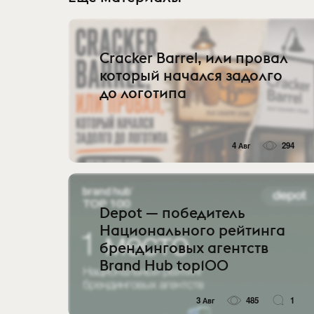
Cracker Barrel, или провал
который начался задолго
до логотипа
4 Авг
294
Depot — победитель
Национального рейтинга
брендинговых агентств
Brand Hub top100
3 Авг
485
1