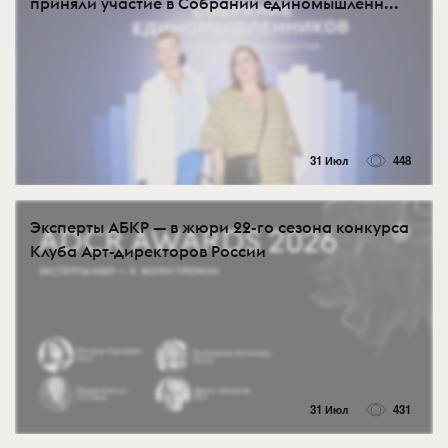
приняли участие в Собрании единомышленн...
31 Июл
448
Эксперты АБКР — в жюри 22-го сезона конкурса
Клуба Арт-директоров России
31 Июл
431