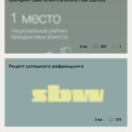
3 Авг
524
1
Рецепт успешного рефрендинга
3 Авг
374