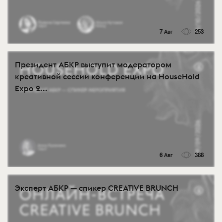
7 Авг
253
Президент АБКР выступит модератором
креативной сессии конференции на HouseHold
Expo 2...
6 Авг
388
Эксперт АБКР — спикер CREATIVE BRUNCH