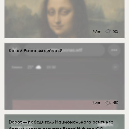
4 Авг
523
Какой Ротко вы сейчас?
4 Авг
450
Depot — победитель Национального рейтинга
брендинговых агентств Brand Hub top100