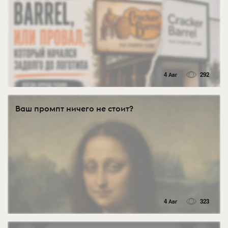
4 Авг
292
Ваш промпт ничего не стоит?
4 Авг
323