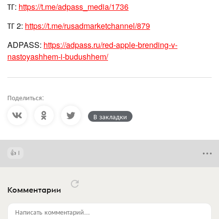
ТГ:
https://t.me/adpass_media/1736
ТГ 2:
https://t.me/rusadmarketchannel/879
ADPASS:
https://adpass.ru/red-apple-brending-v-
nastoyashhem-i-budushhem/
Поделиться:
В закладки
1
Комментарии
Написать комментарий...