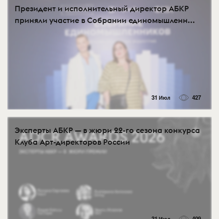
Президент и исполнительный директор АБКР
приняли участие в Собрании единомышленн...
31 Июл
427
Эксперты АБКР — в жюри 22-го сезона конкурса
Клуба Арт-директоров России
31 Июл
409