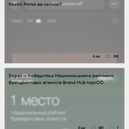
Какой Ротко вы сейчас?
4 Авг
294
Depot — победитель Национального рейтинга
брендинговых агентств Brand Hub top100
3 Авг
481
1